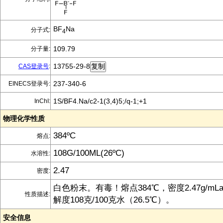
BF
Na
分子式:
4
109.79
分子量:
13755-29-8
CAS登录号
:
237-340-6
EINECS登录号:
1S/BF4.Na/c2-1(3,4)5;/q-1;+1
InChI:
物理化学性质
384ºC
熔点:
108G/100ML(26ºC)
水溶性:
2.47
密度:
白色粉末。有毒！熔点384℃，密度2.47g/mL
性质描述:
解度108克/100克水（26.5℃）。
安全信息