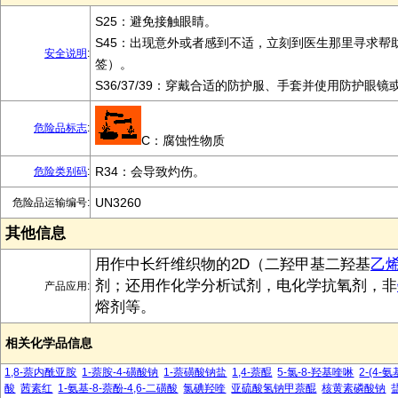
S25：避免接触眼睛。
S45：出现意外或者感到不适，立刻到医生那里寻求帮
安全说明
:
签）。
S36/37/39：穿戴合适的防护服、手套并使用防护眼镜
危险品标志
:
C：腐蚀性物质
R34：会导致灼伤。
危险类别码
:
UN3260
危险品运输编号:
其他信息
用作中长纤维织物的2D（二羟甲基二羟基
乙
剂；还用作化学分析试剂，电化学抗氧剂，非
产品应用:
熔剂等。
相关化学品信息
1,8-萘内酰亚胺
1-萘胺-4-磺酸钠
1-萘磺酸钠盐
1,4-萘醌
5-氯-8-羟基喹啉
2-(4-
酸
茜素红
1-氨基-8-萘酚-4,6-二磺酸
氯碘羟喹
亚硫酸氢钠甲萘醌
核黄素磷酸钠