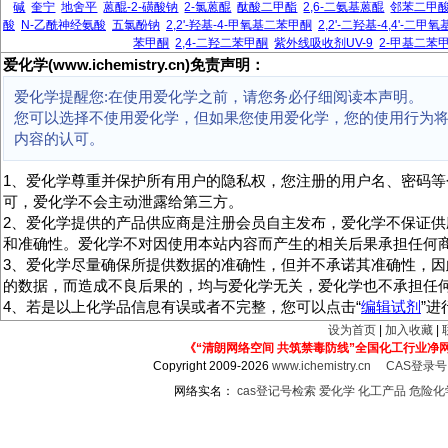
碱
奎宁
地舍平
蒽醌-2-磺酸钠
2-氯蒽醌
酞酸二甲酯
2,6-二氨基蒽醌
邻苯二甲
酸
N-乙酰神经氨酸
五氯酚钠
2,2'-羟基-4-甲氧基二苯甲酮
2,2'-二羟基-4,4'-二
苯甲酮
2,4-二羟二苯甲酮
紫外线吸收剂UV-9
2-甲基二苯
爱化学(www.ichemistry.cn)免责声明：
爱化学提醒您:在使用爱化学之前，请您务必仔细阅读本声明。
您可以选择不使用爱化学，但如果您使用爱化学，您的使用行为
内容的认可。
1、爱化学尊重并保护所有用户的隐私权，您注册的用户名、密码等
可，爱化学不会主动泄露给第三方。
2、爱化学提供的产品供应商是注册会员自主发布，爱化学不保证供
和准确性。爱化学不对因使用本站内容而产生的相关后果承担任何
3、爱化学尽量确保所提供数据的准确性，但并不承诺其准确性，因
的数据，而造成不良后果的，均与爱化学无关，爱化学也不承担任
4、若是以上化学品信息有误或者不完整，您可以点击“
编辑试剂
”
设为首页
|
加入收藏
|
《“清朗网络空间 共筑禁毒防线”全国化工行业净
Copyright 2009-2026
www.ichemistry.cn
CAS登录
网络实名：
cas登记号检索
爱化学
化工产品
危险化