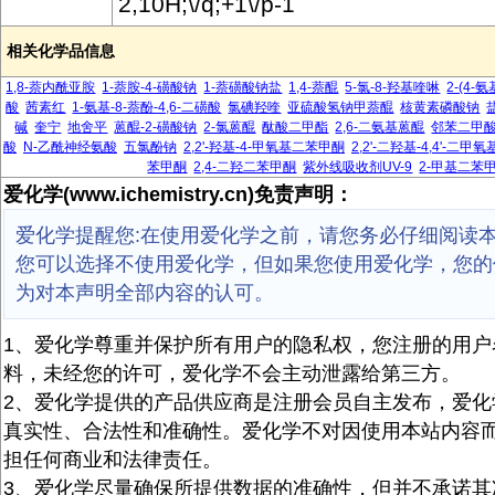
2,10H;\/q;+1\/p-1
相关化学品信息
1,8-萘内酰亚胺
1-萘胺-4-磺酸钠
1-萘磺酸钠盐
1,4-萘醌
5-氯-8-羟基喹啉
2-(4-
酸
茜素红
1-氨基-8-萘酚-4,6-二磺酸
氯碘羟喹
亚硫酸氢钠甲萘醌
核黄素磷酸钠
碱
奎宁
地舍平
蒽醌-2-磺酸钠
2-氯蒽醌
酞酸二甲酯
2,6-二氨基蒽醌
邻苯二甲
酸
N-乙酰神经氨酸
五氯酚钠
2,2'-羟基-4-甲氧基二苯甲酮
2,2'-二羟基-4,4'-二
苯甲酮
2,4-二羟二苯甲酮
紫外线吸收剂UV-9
2-甲基二苯
爱化学(www.ichemistry.cn)免责声明：
爱化学提醒您:在使用爱化学之前，请您务必仔细阅读
您可以选择不使用爱化学，但如果您使用爱化学，您的
为对本声明全部内容的认可。
1、爱化学尊重并保护所有用户的隐私权，您注册的用户
料，未经您的许可，爱化学不会主动泄露给第三方。
2、爱化学提供的产品供应商是注册会员自主发布，爱化
真实性、合法性和准确性。爱化学不对因使用本站内容
担任何商业和法律责任。
3、爱化学尽量确保所提供数据的准确性，但并不承诺其