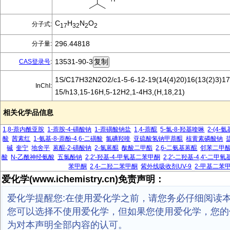
C
H
N
O
分子式:
17
32
2
2
296.44818
分子量:
13531-90-3
CAS登录号
:
1S/C17H32N2O2/c1-5-6-12-19(14(4)20)16(13(2)3)17(
InChI:
15/h13,15-16H,5-12H2,1-4H3,(H,18,21)
相关化学品信息
1,8-萘内酰亚胺
1-萘胺-4-磺酸钠
1-萘磺酸钠盐
1,4-萘醌
5-氯-8-羟基喹啉
2-(4-
酸
茜素红
1-氨基-8-萘酚-4,6-二磺酸
氯碘羟喹
亚硫酸氢钠甲萘醌
核黄素磷酸钠
碱
奎宁
地舍平
蒽醌-2-磺酸钠
2-氯蒽醌
酞酸二甲酯
2,6-二氨基蒽醌
邻苯二甲
酸
N-乙酰神经氨酸
五氯酚钠
2,2'-羟基-4-甲氧基二苯甲酮
2,2'-二羟基-4,4'-二
苯甲酮
2,4-二羟二苯甲酮
紫外线吸收剂UV-9
2-甲基二苯
爱化学(www.ichemistry.cn)免责声明：
爱化学提醒您:在使用爱化学之前，请您务必仔细阅读
您可以选择不使用爱化学，但如果您使用爱化学，您的
为对本声明全部内容的认可。