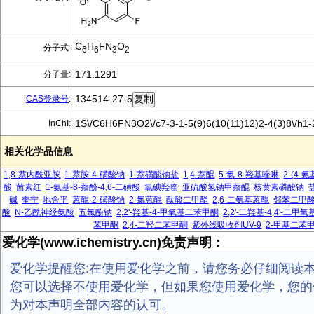
C
H
FN
O
分子式:
6
6
3
2
171.1291
分子量:
134514-27-5
CAS登录号
:
1S\/C6H6FN3O2\/c7-3-1-5(9)6(10(11)12)2-4(3)8\/h1
InChI:
相关化学品信息
1,8-萘内酰亚胺
1-萘胺-4-磺酸钠
1-萘磺酸钠盐
1,4-萘醌
5-氯-8-羟基喹啉
2-(4-
酸
茜素红
1-氨基-8-萘酚-4,6-二磺酸
氯碘羟喹
亚硫酸氢钠甲萘醌
核黄素磷酸钠
碱
奎宁
地舍平
蒽醌-2-磺酸钠
2-氯蒽醌
酞酸二甲酯
2,6-二氨基蒽醌
邻苯二甲
酸
N-乙酰神经氨酸
五氯酚钠
2,2'-羟基-4-甲氧基二苯甲酮
2,2'-二羟基-4,4'-二
苯甲酮
2,4-二羟二苯甲酮
紫外线吸收剂UV-9
2-甲基二苯
爱化学(www.ichemistry.cn)免责声明：
爱化学提醒您:在使用爱化学之前，请您务必仔细阅读
您可以选择不使用爱化学，但如果您使用爱化学，您的
为对本声明全部内容的认可。