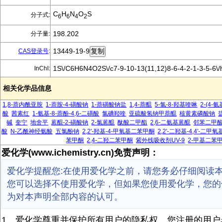
C
H
N
O
S
分子式:
6
6
4
2
198.202
分子量:
13449-19-9
CAS登录号
:
1S\/C6H6N4O2S\/c7-9-10-13(11,12)8-6-4-2-1-3-5-6\/
InChI:
相关化学品信息
1,8-萘内酰亚胺
1-萘胺-4-磺酸钠
1-萘磺酸钠盐
1,4-萘醌
5-氯-8-羟基喹啉
2-(4-
酸
茜素红
1-氨基-8-萘酚-4,6-二磺酸
氯碘羟喹
亚硫酸氢钠甲萘醌
核黄素磷酸钠
碱
奎宁
地舍平
蒽醌-2-磺酸钠
2-氯蒽醌
酞酸二甲酯
2,6-二氨基蒽醌
邻苯二甲
酸
N-乙酰神经氨酸
五氯酚钠
2,2'-羟基-4-甲氧基二苯甲酮
2,2'-二羟基-4,4'-二
苯甲酮
2,4-二羟二苯甲酮
紫外线吸收剂UV-9
2-甲基二苯
爱化学(www.ichemistry.cn)免责声明：
爱化学提醒您:在使用爱化学之前，请您务必仔细阅读
您可以选择不使用爱化学，但如果您使用爱化学，您的
为对本声明全部内容的认可。
1、爱化学尊重并保护所有用户的隐私权，您注册的用户