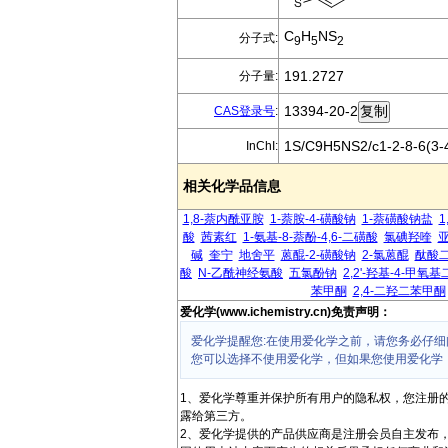
C
H
NS
分子式:
9
5
2
191.2727
分子量:
13394-20-2
CAS登录号
:
1S/C9H5NS2/c1-2-8-6(3-4
InChI:
相关化学品信息
1,8-萘内酰亚胺
1-萘胺-4-磺酸钠
1-萘磺酸钠盐
1
酸
茜素红
1-氨基-8-萘酚-4,6-二磺酸
氯碘羟喹
碱
奎宁
地舍平
蒽醌-2-磺酸钠
2-氯蒽醌
酞酸
酸
N-乙酰神经氨酸
五氯酚钠
2,2'-羟基-4-甲氧
苯甲酮
2,4-二羟二苯甲酮
爱化学(www.ichemistry.cn)免责声明：
爱化学提醒您:在使用爱化学之前，请您务必仔细
您可以选择不使用爱化学，但如果您使用爱化学
1、爱化学尊重并保护所有用户的隐私权，您注册
露给第三方。
2、爱化学提供的产品供应商是注册会员自主发布