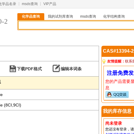
化学品名录
msds查询
VIP产品
化学品查询
我的试剂库查询
msds查询
化学结构查询
0-2
CAS#13394-
友情提醒：
联系
下载PDF格式
编辑本词条
注册免费发
您的产品需要
息
息
le
e (8CI,9CI)
我的库存信息
尚未登录
您还没有登录，