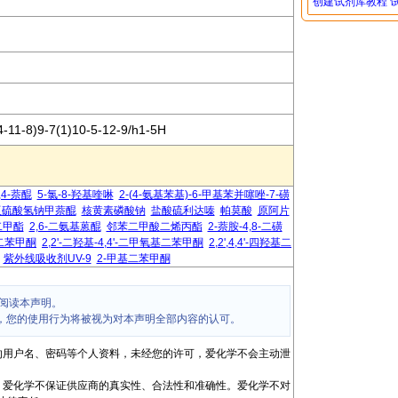
创建试剂库教程
-11-8)9-7(1)10-5-12-9/h1-5H
,4-萘醌
5-氯-8-羟基喹啉
2-(4-氨基苯基)-6-甲基苯并噻唑-7-磺
亚硫酸氢钠甲萘醌
核黄素磷酸钠
盐酸硫利达嗪
帕莫酸
原阿片
二甲酯
2,6-二氨基蒽醌
邻苯二甲酸二烯丙酯
2-萘胺-4,8-二磺
基二苯甲酮
2,2'-二羟基-4,4'-二甲氧基二苯甲酮
2,2',4,4'-四羟基二
紫外线吸收剂UV-9
2-甲基二苯甲酮
阅读本声明。
，您的使用行为将被视为对本声明全部内容的认可。
的用户名、密码等个人资料，未经您的许可，爱化学不会主动泄
，爱化学不保证供应商的真实性、合法性和准确性。爱化学不对