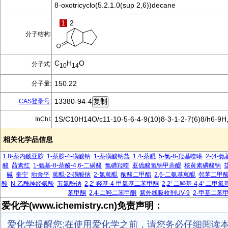
8-oxotricyclo(5.2.1.0(sup 2,6))decane
1
2
分子结构:
C
H
O
分子式:
10
14
150.22
分子量:
13380-94-4
CAS登录号
:
1S/C10H14O/c11-10-5-6-4-9(10)8-3-1-2-7(6)8/h6-9H
InChI:
相关化学品信息
1,8-萘内酰亚胺
1-萘胺-4-磺酸钠
1-萘磺酸钠盐
1,4-萘醌
5-氯-8-羟基喹啉
2-(4-
酸
茜素红
1-氨基-8-萘酚-4,6-二磺酸
氯碘羟喹
亚硫酸氢钠甲萘醌
核黄素磷酸钠
碱
奎宁
地舍平
蒽醌-2-磺酸钠
2-氯蒽醌
酞酸二甲酯
2,6-二氨基蒽醌
邻苯二甲
酸
N-乙酰神经氨酸
五氯酚钠
2,2'-羟基-4-甲氧基二苯甲酮
2,2'-二羟基-4,4'-二
苯甲酮
2,4-二羟二苯甲酮
紫外线吸收剂UV-9
2-甲基二苯
爱化学(www.ichemistry.cn)免责声明：
爱化学提醒您:在使用爱化学之前，请您务必仔细阅读