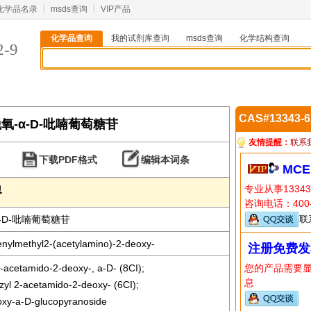
化学品名录
msds查询
VIP产品
化学品查询
我的试剂库查询
msds查询
化学结构查询
2-9
CAS#13343-
-脱氧-α-D-吡喃葡萄糖苷
友情提醒：
联系
下载PDF格式
编辑本词条
MCE
专业从事1334
息
咨询电话：400-
α-D-吡喃葡萄糖苷
联
nylmethyl2-(acetylamino)-2-deoxy-
注册免费发
-acetamido-2-deoxy-, a-D- (8CI);
您的产品需要
息
yl 2-acetamido-2-deoxy- (6CI);
oxy-a-D-glucopyranoside