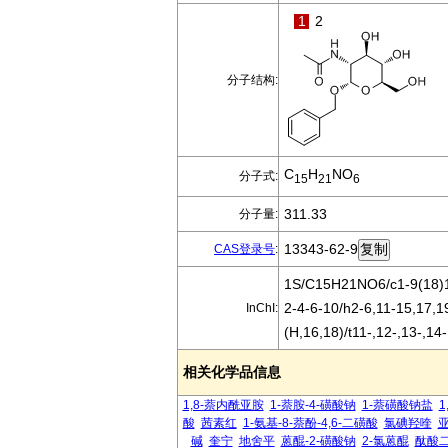
1
2
分子结构:
C
H
NO
分子式:
15
21
6
311.33
分子量:
13343-62-9
CAS登录号
:
1S/C15H21NO6/c1-9(18)16
2-4-6-10/h2-6,11-15,17,
InChI:
(H,16,18)/t11-,12-,13-,14
相关化学品信息
1,8-萘内酰亚胺
1-萘胺-4-磺酸钠
1-萘磺酸钠盐
1
酸
茜素红
1-氨基-8-萘酚-4,6-二磺酸
氯碘羟喹
碱
奎宁
地舍平
蒽醌-2-磺酸钠
2-氯蒽醌
酞酸