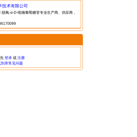
学技术有限公司
-2-脱氧-α-D-吡喃葡萄糖苷专业生产商、供应商，
6170099
请先
登录
或
注册
试剂库常见问题