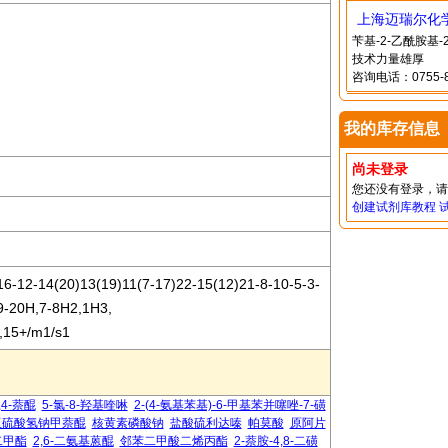
上海迈瑞尔化
苄基-2-乙酰胺基
技术力量雄厚
咨询电话：0755-8
我的库存信息
尚未登录
您还没有登录，
创建试剂库教程
-12-14(20)13(19)11(7-17)22-15(12)21-8-10-5-3-
19-20H,7-8H2,1H3,
-,15+/m1/s1
,4-萘醌
5-氯-8-羟基喹啉
2-(4-氨基苯基)-6-甲基苯并噻唑-7-磺
亚硫酸氢钠甲萘醌
核黄素磷酸钠
盐酸硫利达嗪
帕莫酸
原阿片
二甲酯
2,6-二氨基蒽醌
邻苯二甲酸二烯丙酯
2-萘胺-4,8-二磺