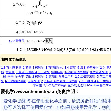
分子结构:
C
H
N
O
分子式:
5
8
4
140.14322
分子量:
13265-40-2
CAS登录号
:
1S/C5H8N4O/c1-2-3(6)8-5(7)9-4(2)10/h1H3,(H5,6,7,8
InChI:
相关化学品信息
1,8-萘内酰亚胺
1-萘胺-4-磺酸钠
1-萘磺酸钠盐
1,4-萘醌
5-氯-8-羟基喹啉
2-(4-
酸
茜素红
1-氨基-8-萘酚-4,6-二磺酸
氯碘羟喹
亚硫酸氢钠甲萘醌
核黄素磷酸钠
碱
奎宁
地舍平
蒽醌-2-磺酸钠
2-氯蒽醌
酞酸二甲酯
2,6-二氨基蒽醌
邻苯二甲
酸
N-乙酰神经氨酸
五氯酚钠
2,2'-羟基-4-甲氧基二苯甲酮
2,2'-二羟基-4,4'-二
苯甲酮
2,4-二羟二苯甲酮
紫外线吸收剂UV-9
2-甲基二苯
爱化学(www.ichemistry.cn)免责声明：
爱化学提醒您:在使用爱化学之前，请您务必仔细阅读
您可以选择不使用爱化学，但如果您使用爱化学，您的