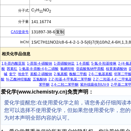
C
H
NO
分子式:
7
11
2
141.16774
分子量:
131897-38-6
CAS登录号
:
1S/C7H11NO2/c8-6-4-2-1-3-5(6)7(9)10/h2,4-6H,1,3,8
InChI:
相关化学品信息
1,8-萘内酰亚胺
1-萘胺-4-磺酸钠
1-萘磺酸钠盐
1,4-萘醌
5-氯-8-羟基喹啉
2-(4-
酸
茜素红
1-氨基-8-萘酚-4,6-二磺酸
氯碘羟喹
亚硫酸氢钠甲萘醌
核黄素磷酸钠
碱
奎宁
地舍平
蒽醌-2-磺酸钠
2-氯蒽醌
酞酸二甲酯
2,6-二氨基蒽醌
邻苯二甲
酸
N-乙酰神经氨酸
五氯酚钠
2,2'-羟基-4-甲氧基二苯甲酮
2,2'-二羟基-4,4'-二
苯甲酮
2,4-二羟二苯甲酮
紫外线吸收剂UV-9
2-甲基二苯
爱化学(www.ichemistry.cn)免责声明：
爱化学提醒您:在使用爱化学之前，请您务必仔细阅读
您可以选择不使用爱化学，但如果您使用爱化学，您的
为对本声明全部内容的认可。