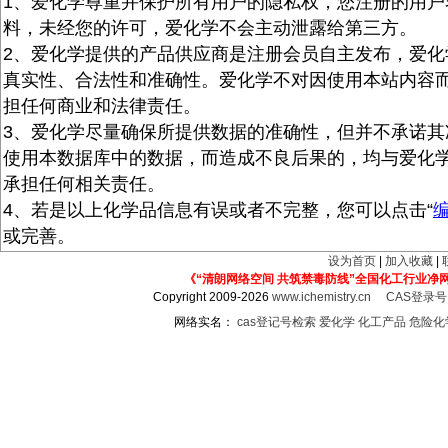
1、爱化学尊重并保护所有用户的隐私权，您注册的用户
料，未经您的许可，爱化学不会主动泄露给第三方。
2、爱化学提供的产品供应商是注册会员自主发布，爱化
真实性、合法性和准确性。爱化学不对因使用本站内容
担任何商业和法律责任。
3、爱化学尽量确保所提供数据的准确性，但并不承诺其
使用本数据库中的数据，而造成不良后果的，均与爱化
承担任何相关责任。
4、若是以上化学品信息有误或者不完整，您可以点击“
或完善。
设为首页
|
加入收藏
|
《“清朗网络空间 共筑禁毒防线”全国化工行业净
Copyright 2009-2026
www.ichemistry.cn
CAS登录
网络实名：
cas登记号检索
爱化学
化工产品
危险化