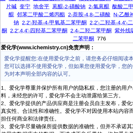
片碱
奎宁
地舍平
蒽醌-2-磺酸钠
2-氯蒽醌
酞酸二
醌
邻苯二甲酸二烯丙酯
2-萘胺-4,8-二磺酸
N-乙酰
钠
2,2'-羟基-4-甲氧基二苯甲酮
2,2'-二羟基-4,4
酮
2,2',4,4'-四羟基二苯甲酮
2,4-二羟二苯甲酮
紫外线吸
二苯甲酮
776
爱化学(www.ichemistry.cn)免责声明：
爱化学提醒您:在使用爱化学之前，请您务必仔细阅读
您可以选择不使用爱化学，但如果您使用爱化学，您的
为对本声明全部内容的认可。
1、爱化学尊重并保护所有用户的隐私权，您注册的用户
料，未经您的许可，爱化学不会主动泄露给第三方。
2、爱化学提供的产品供应商是注册会员自主发布，爱化
真实性、合法性和准确性。爱化学不对因使用本站内容
担任何商业和法律责任。
3、爱化学尽量确保所提供数据的准确性，但并不承诺其