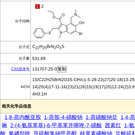
1
2
分子结构:
C
H
BrN
O
S
分子式:
22
25
2
3
531.89
分子量:
131707-25-0
CAS登录号
:
1S/C22H25BrN2O3S.ClH/c1-5-28-22(27)20-18(13-29-
14)25(4)17-11-16(23)21(26)15(19(17)20)12-24(2)3;/
InChI:
4H3;1H
相关化学品信息
1,8-萘内酰亚胺
1-萘胺-4-磺酸钠
1-萘磺酸钠盐
1,4-
啉
2-(4-氨基苯基)-6-甲基苯并噻唑-7-磺酸
茜素红
1-氨
酸
氯碘羟喹
亚硫酸氢钠甲萘醌
核黄素磷酸钠
盐酸硫