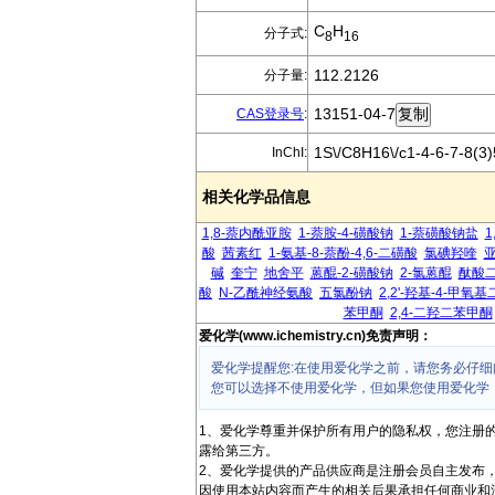
C
H
分子式:
8
16
112.2126
分子量:
13151-04-7
CAS登录号
:
1S\/C8H16\/c1-4-6-7-8(3)
InChI:
相关化学品信息
1,8-萘内酰亚胺
1-萘胺-4-磺酸钠
1-萘磺酸钠盐
1
酸
茜素红
1-氨基-8-萘酚-4,6-二磺酸
氯碘羟喹
碱
奎宁
地舍平
蒽醌-2-磺酸钠
2-氯蒽醌
酞酸
酸
N-乙酰神经氨酸
五氯酚钠
2,2'-羟基-4-甲氧
苯甲酮
2,4-二羟二苯甲酮
爱化学(www.ichemistry.cn)免责声明：
爱化学提醒您:在使用爱化学之前，请您务必仔细
您可以选择不使用爱化学，但如果您使用爱化学
1、爱化学尊重并保护所有用户的隐私权，您注册
露给第三方。
2、爱化学提供的产品供应商是注册会员自主发布
因使用本站内容而产生的相关后果承担任何商业和