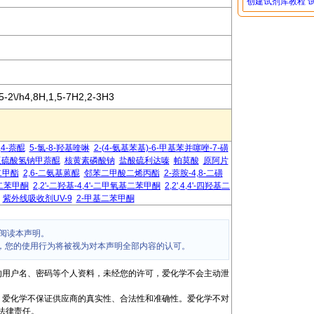
创建试剂库教程
5-2\/h4,8H,1,5-7H2,2-3H3
,4-萘醌
5-氯-8-羟基喹啉
2-(4-氨基苯基)-6-甲基苯并噻唑-7-磺
亚硫酸氢钠甲萘醌
核黄素磷酸钠
盐酸硫利达嗪
帕莫酸
原阿片
二甲酯
2,6-二氨基蒽醌
邻苯二甲酸二烯丙酯
2-萘胺-4,8-二磺
基二苯甲酮
2,2'-二羟基-4,4'-二甲氧基二苯甲酮
2,2',4,4'-四羟基二
紫外线吸收剂UV-9
2-甲基二苯甲酮
阅读本声明。
，您的使用行为将被视为对本声明全部内容的认可。
的用户名、密码等个人资料，未经您的许可，爱化学不会主动泄
，爱化学不保证供应商的真实性、合法性和准确性。爱化学不对
法律责任。