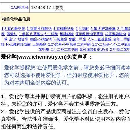
131448-17-4
CAS登录号
:
相关化学品信息
1,8-萘内酰亚胺
1-萘胺-4-磺酸钠
1-萘磺酸钠盐
1,4-萘醌
5-氯-8-羟基喹啉
2-(4-
酸
茜素红
1-氨基-8-萘酚-4,6-二磺酸
氯碘羟喹
亚硫酸氢钠甲萘醌
核黄素磷酸钠
碱
奎宁
地舍平
蒽醌-2-磺酸钠
2-氯蒽醌
酞酸二甲酯
2,6-二氨基蒽醌
邻苯二甲
酸
N-乙酰神经氨酸
五氯酚钠
2,2'-羟基-4-甲氧基二苯甲酮
2,2'-二羟基-4,4'-二
苯甲酮
2,4-二羟二苯甲酮
紫外线吸收剂UV-9
2-甲基二苯
爱化学(www.ichemistry.cn)免责声明：
爱化学提醒您:在使用爱化学之前，请您务必仔细阅读
您可以选择不使用爱化学，但如果您使用爱化学，您的
为对本声明全部内容的认可。
1、爱化学尊重并保护所有用户的隐私权，您注册的用户
料，未经您的许可，爱化学不会主动泄露给第三方。
2、爱化学提供的产品供应商是注册会员自主发布，爱化
真实性、合法性和准确性。爱化学不对因使用本站内容
担任何商业和法律责任。