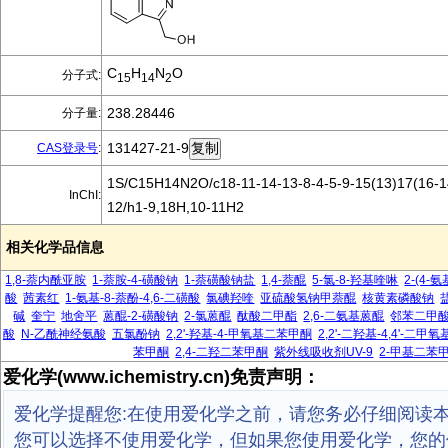
C
H
N
O
分子式:
15
14
2
238.28446
分子量:
131427-21-9
CAS登录号
:
1S/C15H14N2O/c18-11-14-13-8-4-5-9-15(13)17(16-14
InChI:
12/h1-9,18H,10-11H2
相关化学品信息
1,8-萘内酰亚胺
1-萘胺-4-磺酸钠
1-萘磺酸钠盐
1,4-萘醌
5-氯-8-羟基喹啉
2-(4-
酸
茜素红
1-氨基-8-萘酚-4,6-二磺酸
氯碘羟喹
亚硫酸氢钠甲萘醌
核黄素磷酸钠
碱
奎宁
地舍平
蒽醌-2-磺酸钠
2-氯蒽醌
酞酸二甲酯
2,6-二氨基蒽醌
邻苯二甲
酸
N-乙酰神经氨酸
五氯酚钠
2,2'-羟基-4-甲氧基二苯甲酮
2,2'-二羟基-4,4'-二
苯甲酮
2,4-二羟二苯甲酮
紫外线吸收剂UV-9
2-甲基二苯
爱化学(www.ichemistry.cn)免责声明：
爱化学提醒您:在使用爱化学之前，请您务必仔细阅读
您可以选择不使用爱化学，但如果您使用爱化学，您的