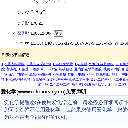
C
H
O
分子式:
9
14
3
170.21
分子量:
130312-00-4
CAS登录号
:
1S/C9H14O3/c1-2-12-9(10)7-8-3-5-11-6-4-8/h7H,2-
InChI:
相关化学品信息
1,8-萘内酰亚胺
1-萘胺-4-磺酸钠
1-萘磺酸钠盐
1,4-萘醌
5-氯-8-羟基喹啉
2-(4-
酸
茜素红
1-氨基-8-萘酚-4,6-二磺酸
氯碘羟喹
亚硫酸氢钠甲萘醌
核黄素磷酸钠
碱
奎宁
地舍平
蒽醌-2-磺酸钠
2-氯蒽醌
酞酸二甲酯
2,6-二氨基蒽醌
邻苯二甲
酸
N-乙酰神经氨酸
五氯酚钠
2,2'-羟基-4-甲氧基二苯甲酮
2,2'-二羟基-4,4'-二
苯甲酮
2,4-二羟二苯甲酮
紫外线吸收剂UV-9
2-甲基二苯
爱化学(www.ichemistry.cn)免责声明：
爱化学提醒您:在使用爱化学之前，请您务必仔细阅读
您可以选择不使用爱化学，但如果您使用爱化学，您的
为对本声明全部内容的认可。