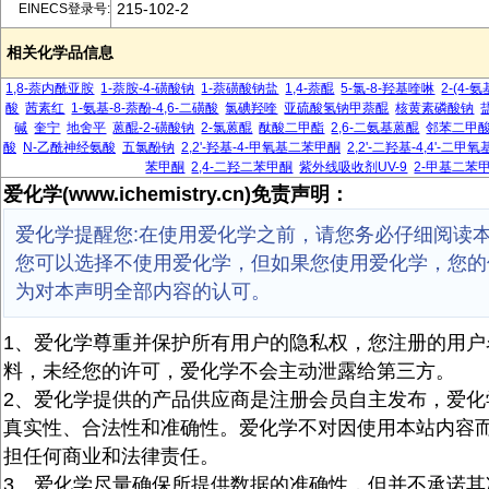
215-102-2
EINECS登录号:
相关化学品信息
1,8-萘内酰亚胺
1-萘胺-4-磺酸钠
1-萘磺酸钠盐
1,4-萘醌
5-氯-8-羟基喹啉
2-(4-
酸
茜素红
1-氨基-8-萘酚-4,6-二磺酸
氯碘羟喹
亚硫酸氢钠甲萘醌
核黄素磷酸钠
碱
奎宁
地舍平
蒽醌-2-磺酸钠
2-氯蒽醌
酞酸二甲酯
2,6-二氨基蒽醌
邻苯二甲
酸
N-乙酰神经氨酸
五氯酚钠
2,2'-羟基-4-甲氧基二苯甲酮
2,2'-二羟基-4,4'-二
苯甲酮
2,4-二羟二苯甲酮
紫外线吸收剂UV-9
2-甲基二苯
爱化学(www.ichemistry.cn)免责声明：
爱化学提醒您:在使用爱化学之前，请您务必仔细阅读
您可以选择不使用爱化学，但如果您使用爱化学，您的
为对本声明全部内容的认可。
1、爱化学尊重并保护所有用户的隐私权，您注册的用户
料，未经您的许可，爱化学不会主动泄露给第三方。
2、爱化学提供的产品供应商是注册会员自主发布，爱化
真实性、合法性和准确性。爱化学不对因使用本站内容
担任何商业和法律责任。
3、爱化学尽量确保所提供数据的准确性，但并不承诺其