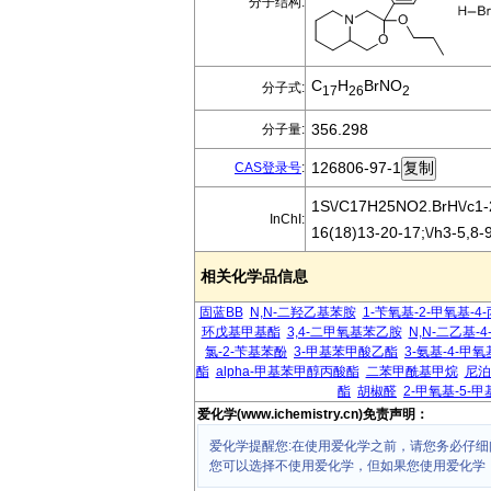
分子结构:
C
H
BrNO
分子式:
17
26
2
356.298
分子量:
126806-97-1
CAS登录号
:
1S\/C17H25NO2.BrH\/c1-2
InChI:
16(18)13-20-17;\/h3-5,8
相关化学品信息
固蓝BB
N,N-二羟乙基苯胺
1-苄氧基-2-甲氧基-4
环戊基甲基酯
3,4-二甲氧基苯乙胺
N,N-二乙基-
氯-2-苄基苯酚
3-甲基苯甲酸乙酯
3-氨基-4-甲
酯
alpha-甲基苯甲醇丙酸酯
二苯甲酰基甲烷
尼泊
酯
胡椒醛
2-甲氧基-5-
爱化学(www.ichemistry.cn)免责声明：
爱化学提醒您:在使用爱化学之前，请您务必仔细
您可以选择不使用爱化学，但如果您使用爱化学