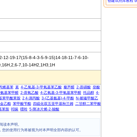
创建试剂库教程
-12-19-17(15-8-4-3-5-9-15)14-18-11-7-6-10-
-9,16H,2,6-7,10-14H2,1H3;1H
-丙烯基苯
蒽
4-乙氧基-3-甲氧基苯乙酸
藜芦醛
2-萘磺酸
癸酸
4-氨基苯甲醛
2-萘氧乙酸
4-乙氧基-3-甲氧基苯甲醛
托品醇
4-
氧基苯甲酰苯胺
2,4-滴丙酸
3-(乙基氨基)-4-甲酚
N-哌嗪甲酸乙
金乙酯
苯甲酸苄酯
四硫化双五亚甲基秋兰姆
二甘醇二苯甲酸
甲基苯胺
吲哚
嘌呤
5-降冰片烯-2-羧酸
阅读本声明。
，您的使用行为将被视为对本声明全部内容的认可。