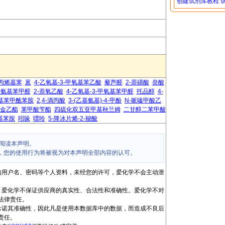
创建试剂库教程
-丙烯基苯
蒽
4-乙氧基-3-甲氧基苯乙酸
藜芦醛
2-萘磺酸
癸酸
4-氨基苯甲醛
2-萘氧乙酸
4-乙氧基-3-甲氧基苯甲醛
托品醇
4-
氧基苯甲酰苯胺
2,4-滴丙酸
3-(乙基氨基)-4-甲酚
N-哌嗪甲酸乙
金乙酯
苯甲酸苄酯
四硫化双五亚甲基秋兰姆
二甘醇二苯甲酸
甲基苯胺
吲哚
嘌呤
5-降冰片烯-2-羧酸
阅读本声明。
，您的使用行为将被视为对本声明全部内容的认可。
的用户名、密码等个人资料，未经您的许可，爱化学不会主动泄
，爱化学不保证供应商的真实性、合法性和准确性。爱化学不对
法律责任。
承诺其准确性，因此凡是使用本数据库中的数据，而造成不良后
责任。