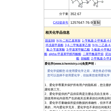
352.67
分子量:
1257647-76-9
CAS登录号
:
相关化学品信息
固蓝BB
N,N-二羟乙基苯胺
1-苄氧基-2-甲氧基-4
环戊基甲基酯
3,4-二甲氧基苯乙胺
N,N-二乙基-
氯-2-苄基苯酚
3-甲基苯甲酸乙酯
3-氨基-4-甲
酯
alpha-甲基苯甲醇丙酸酯
二苯甲酰基甲烷
尼泊
酯
胡椒醛
2-甲氧基-5-
爱化学(www.ichemistry.cn)免责声明：
爱化学提醒您:在使用爱化学之前，请您务必仔细
您可以选择不使用爱化学，但如果您使用爱化学
1、爱化学尊重并保护所有用户的隐私权，您注册
露给第三方。
2、爱化学提供的产品供应商是注册会员自主发布
因使用本站内容而产生的相关后果承担任何商业和
3、爱化学尽量确保所提供数据的准确性，但并不
果的，均与爱化学无关，爱化学也不承担任何相关