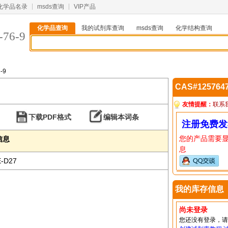
化学品名录
msds查询
VIP产品
化学品查询
我的试剂库查询
msds查询
化学结构查询
-76-9
-9
CAS#125764
友情提醒：
联系
下载PDF格式
编辑本词条
注册免费发
您的产品需要
本信息
息
E-D27
我的库存信息
尚未登录
您还没有登录，