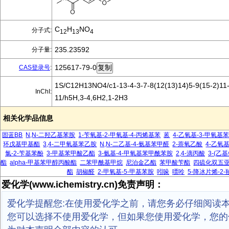
C
H
NO
分子式:
12
13
4
235.23592
分子量:
125617-79-0
CAS登录号
:
1S/C12H13NO4/c1-13-4-3-7-8(12(13)14)5-9(15-2)11-
InChI:
11/h5H,3-4,6H2,1-2H3
相关化学品信息
固蓝BB
N,N-二羟乙基苯胺
1-苄氧基-2-甲氧基-4-丙烯基苯
蒽
4-乙氧基-3-甲氧基
环戊基甲基酯
3,4-二甲氧基苯乙胺
N,N-二乙基-4-氨基苯甲醛
2-萘氧乙酸
4-乙氧
氯-2-苄基苯酚
3-甲基苯甲酸乙酯
3-氨基-4-甲氧基苯甲酰苯胺
2,4-滴丙酸
3-(乙基
酯
alpha-甲基苯甲醇丙酸酯
二苯甲酰基甲烷
尼泊金乙酯
苯甲酸苄酯
四硫化双五
酯
胡椒醛
2-甲氧基-5-甲基苯胺
吲哚
嘌呤
5-降冰片烯-2-
爱化学(www.ichemistry.cn)免责声明：
爱化学提醒您:在使用爱化学之前，请您务必仔细阅读
您可以选择不使用爱化学，但如果您使用爱化学，您的