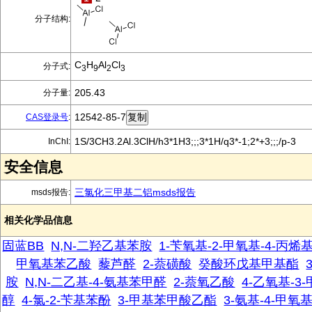
分子结构:
C
H
Al
Cl
分子式:
3
9
2
3
205.43
分子量:
12542-85-7
CAS登录号
:
1S/3CH3.2Al.3ClH/h3*1H3;;;3*1H/q3*-1;2*+3;;;/p-3
InChI:
安全信息
三氯化三甲基二铝msds报告
msds报告:
相关化学品信息
固蓝BB
N,N-二羟乙基苯胺
1-苄氧基-2-甲氧基-4-丙烯
甲氧基苯乙酸
藜芦醛
2-萘磺酸
癸酸环戊基甲基酯
胺
N,N-二乙基-4-氨基苯甲醛
2-萘氧乙酸
4-乙氧基-3
醇
4-氯-2-苄基苯酚
3-甲基苯甲酸乙酯
3-氨基-4-甲