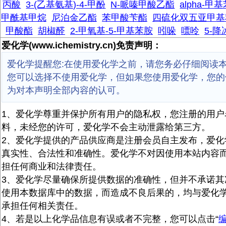
丙酸
3-(乙基氨基)-4-甲酚
N-哌嗪甲酸乙酯
alpha-
甲酰基甲烷
尼泊金乙酯
苯甲酸苄酯
四硫化双五亚甲基
甲酸酯
胡椒醛
2-甲氧基-5-甲基苯胺
吲哚
嘌呤
5-降
爱化学(www.ichemistry.cn)免责声明：
爱化学提醒您:在使用爱化学之前，请您务必仔细阅读
您可以选择不使用爱化学，但如果您使用爱化学，您的
为对本声明全部内容的认可。
1、爱化学尊重并保护所有用户的隐私权，您注册的用户
料，未经您的许可，爱化学不会主动泄露给第三方。
2、爱化学提供的产品供应商是注册会员自主发布，爱化
真实性、合法性和准确性。爱化学不对因使用本站内容
担任何商业和法律责任。
3、爱化学尽量确保所提供数据的准确性，但并不承诺其
使用本数据库中的数据，而造成不良后果的，均与爱化
承担任何相关责任。
4、若是以上化学品信息有误或者不完整，您可以点击“