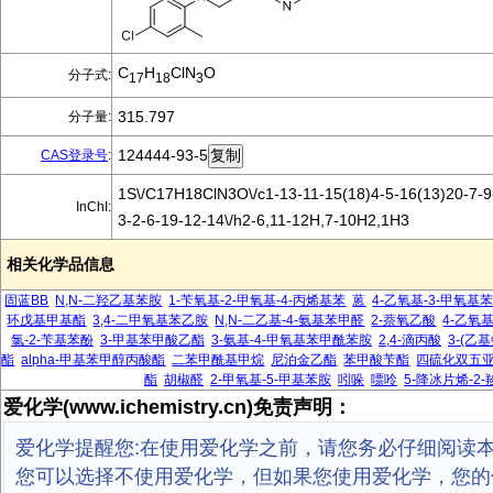
C
H
ClN
O
分子式:
17
18
3
315.797
分子量:
124444-93-5
CAS登录号
:
1S\/C17H18ClN3O\/c1-13-11-15(18)4-5-16(13)20-7-9
InChI:
3-2-6-19-12-14\/h2-6,11-12H,7-10H2,1H3
相关化学品信息
固蓝BB
N,N-二羟乙基苯胺
1-苄氧基-2-甲氧基-4-丙烯基苯
蒽
4-乙氧基-3-甲氧基
环戊基甲基酯
3,4-二甲氧基苯乙胺
N,N-二乙基-4-氨基苯甲醛
2-萘氧乙酸
4-乙氧
氯-2-苄基苯酚
3-甲基苯甲酸乙酯
3-氨基-4-甲氧基苯甲酰苯胺
2,4-滴丙酸
3-(乙基
酯
alpha-甲基苯甲醇丙酸酯
二苯甲酰基甲烷
尼泊金乙酯
苯甲酸苄酯
四硫化双五
酯
胡椒醛
2-甲氧基-5-甲基苯胺
吲哚
嘌呤
5-降冰片烯-2-
爱化学(www.ichemistry.cn)免责声明：
爱化学提醒您:在使用爱化学之前，请您务必仔细阅读
您可以选择不使用爱化学，但如果您使用爱化学，您的