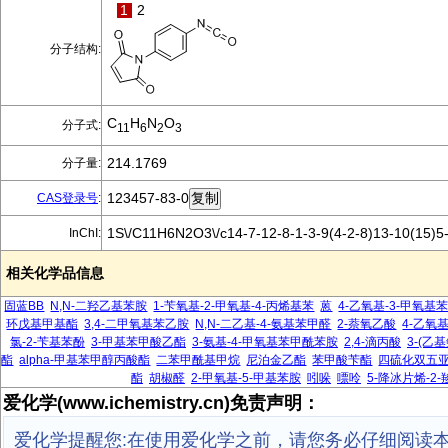
1
2
分子结构:
C
H
N
O
分子式:
11
6
2
3
214.1769
分子量:
123457-83-0
CAS登录号
:
1S\/C11H6N2O3\/c14-7-12-8-1-3-9(4-2-8)13-10(15)5-
InChI:
相关化学品信息
固蓝BB
N,N-二羟乙基苯胺
1-苄氧基-2-甲氧基-4-丙烯基苯
蒽
4-乙氧基-3-甲氧基
环戊基甲基酯
3,4-二甲氧基苯乙胺
N,N-二乙基-4-氨基苯甲醛
2-萘氧乙酸
4-乙氧
氯-2-苄基苯酚
3-甲基苯甲酸乙酯
3-氨基-4-甲氧基苯甲酰苯胺
2,4-滴丙酸
3-(乙基
酯
alpha-甲基苯甲醇丙酸酯
二苯甲酰基甲烷
尼泊金乙酯
苯甲酸苄酯
四硫化双五
酯
胡椒醛
2-甲氧基-5-甲基苯胺
吲哚
嘌呤
5-降冰片烯-2-
爱化学(www.ichemistry.cn)免责声明：
爱化学提醒您:在使用爱化学之前，请您务必仔细阅读