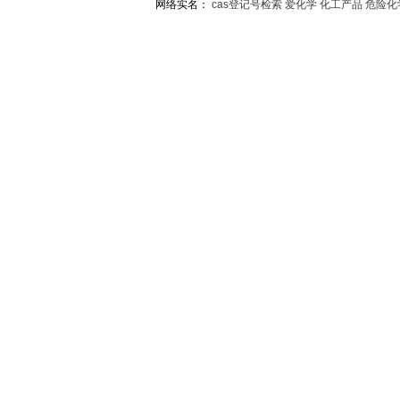
网络实名：
cas登记号检索
爱化学
化工产品
危险化