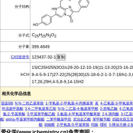
分子结构:
C
H
N
O
分子式:
25
25
3
2
399.4849
分子量:
123437-32-1
CAS登录号
:
1S/C25H25N3O2/c29-20-12-10-19(11-13-20)23-16-28
8-4-5-9-17)27-22(25(28)30)15-18-6-2-1-3-7-18/h1-3,
InChI:
17,26,29H,4-5,8-9,14-15H2
相关化学品信息
固蓝BB
N,N-二羟乙基苯胺
1-苄氧基-2-甲氧基-4-丙烯基苯
蒽
4-乙氧基-3-甲氧基
环戊基甲基酯
3,4-二甲氧基苯乙胺
N,N-二乙基-4-氨基苯甲醛
2-萘氧乙酸
4-乙氧
氯-2-苄基苯酚
3-甲基苯甲酸乙酯
3-氨基-4-甲氧基苯甲酰苯胺
2,4-滴丙酸
3-(乙基
酯
alpha-甲基苯甲醇丙酸酯
二苯甲酰基甲烷
尼泊金乙酯
苯甲酸苄酯
四硫化双五
酯
胡椒醛
2-甲氧基-5-甲基苯胺
吲哚
嘌呤
5-降冰片烯-2-
爱化学(www.ichemistry.cn)免责声明：