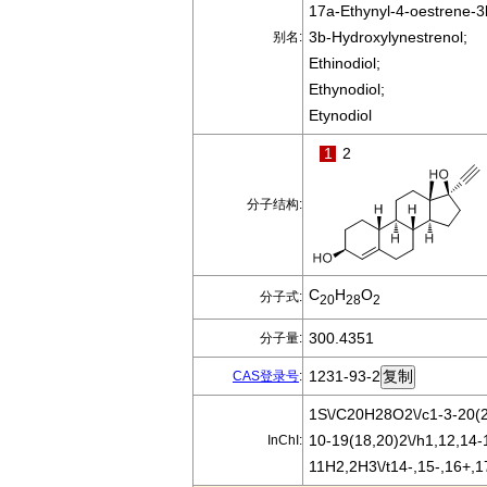
17a-Ethynyl-4-oestrene-3b
3b-Hydroxylynestrenol;
别名:
Ethinodiol;
Ethynodiol;
Etynodiol
1
2
分子结构:
C
H
O
分子式:
20
28
2
300.4351
分子量:
1231-93-2
CAS登录号
:
1S\/C20H28O2\/c1-3-20(2
10-19(18,20)2\/h1,12,14-
InChI:
11H2,2H3\/t14-,15-,16+,1