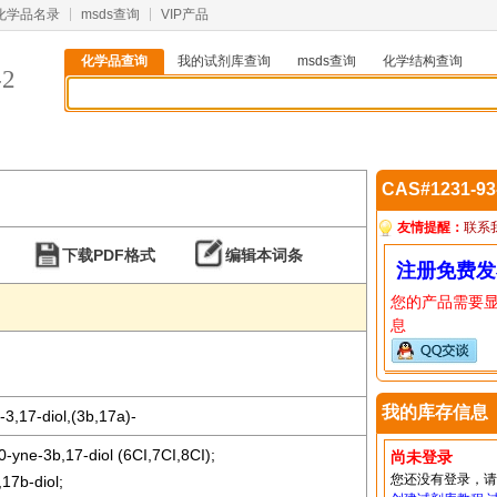
化学品名录
msds查询
VIP产品
化学品查询
我的试剂库查询
msds查询
化学结构查询
-2
CAS#1231-9
友情提醒：
联系
下载PDF格式
编辑本词条
注册免费发
您的产品需要
息
我的库存信息
3,17-diol,(3b,17a)-
-yne-3b,17-diol (6CI,7CI,8CI);
尚未登录
您还没有登录，
17b-diol;