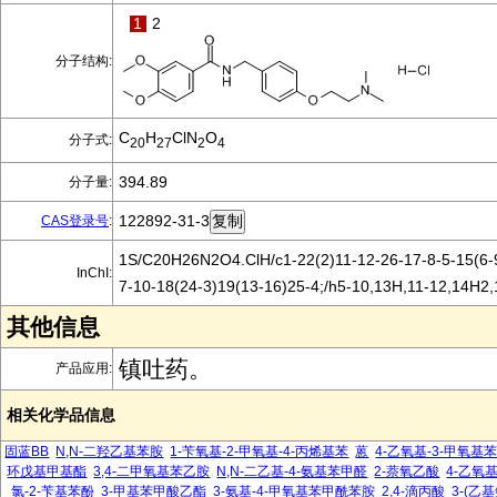
1
2
分子结构:
C
H
ClN
O
分子式:
20
27
2
4
394.89
分子量:
122892-31-3
CAS登录号
:
1S/C20H26N2O4.ClH/c1-22(2)11-12-26-17-8-5-15(6-
InChI:
7-10-18(24-3)19(13-16)25-4;/h5-10,13H,11-12,14H2,
其他信息
镇吐药。
产品应用:
相关化学品信息
固蓝BB
N,N-二羟乙基苯胺
1-苄氧基-2-甲氧基-4-丙烯基苯
蒽
4-乙氧基-3-甲氧基
环戊基甲基酯
3,4-二甲氧基苯乙胺
N,N-二乙基-4-氨基苯甲醛
2-萘氧乙酸
4-乙氧
氯-2-苄基苯酚
3-甲基苯甲酸乙酯
3-氨基-4-甲氧基苯甲酰苯胺
2,4-滴丙酸
3-(乙基