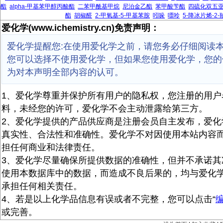
酯
alpha-甲基苯甲醇丙酸酯
二苯甲酰基甲烷
尼泊金乙酯
苯甲酸苄酯
四硫化双五
酯
胡椒醛
2-甲氧基-5-甲基苯胺
吲哚
嘌呤
5-降冰片烯-2-
爱化学(www.ichemistry.cn)免责声明：
爱化学提醒您:在使用爱化学之前，请您务必仔细阅读
您可以选择不使用爱化学，但如果您使用爱化学，您的
为对本声明全部内容的认可。
1、爱化学尊重并保护所有用户的隐私权，您注册的用户
料，未经您的许可，爱化学不会主动泄露给第三方。
2、爱化学提供的产品供应商是注册会员自主发布，爱化
真实性、合法性和准确性。爱化学不对因使用本站内容
担任何商业和法律责任。
3、爱化学尽量确保所提供数据的准确性，但并不承诺其
使用本数据库中的数据，而造成不良后果的，均与爱化
承担任何相关责任。
4、若是以上化学品信息有误或者不完整，您可以点击“
或完善。