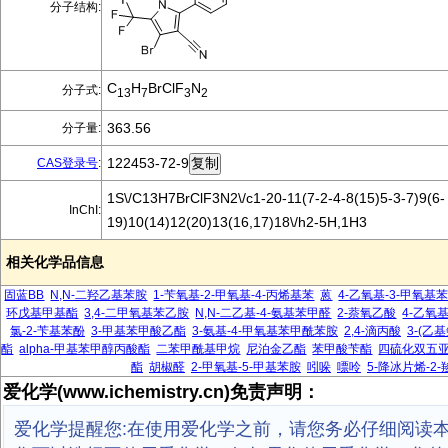
分子结构:
C
H
BrClF
N
分子式:
13
7
3
2
363.56
分子量:
122453-72-9
CAS登录号
:
1S\/C13H7BrClF3N2\/c1-20-11(7-2-4-8(15)5-3-7)9(6-
InChI:
19)10(14)12(20)13(16,17)18\/h2-5H,1H3
相关化学品信息
固蓝BB
N,N-二羟乙基苯胺
1-苄氧基-2-甲氧基-4-丙烯基苯
蒽
4-乙氧基-3-甲氧基
环戊基甲基酯
3,4-二甲氧基苯乙胺
N,N-二乙基-4-氨基苯甲醛
2-萘氧乙酸
4-乙氧
氯-2-苄基苯酚
3-甲基苯甲酸乙酯
3-氨基-4-甲氧基苯甲酰苯胺
2,4-滴丙酸
3-(乙基
酯
alpha-甲基苯甲醇丙酸酯
二苯甲酰基甲烷
尼泊金乙酯
苯甲酸苄酯
四硫化双五
酯
胡椒醛
2-甲氧基-5-甲基苯胺
吲哚
嘌呤
5-降冰片烯-2-
爱化学(www.ichemistry.cn)免责声明：
爱化学提醒您:在使用爱化学之前，请您务必仔细阅读