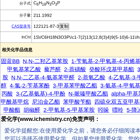
C
H
N
O
P
分子式:
6
18
3
3
211.1992
分子量:
122121-87-3
CAS登录号
:
1S\/C6H18N3O3P\/c1-7(2)13(12,8(3)4)9(5-10)6-11\/
InChI:
相关化学品信息
固蓝BB
N,N-二羟乙基苯胺
1-苄氧基-2-甲氧基-4-丙烯
甲氧基苯乙酸
藜芦醛
2-萘磺酸
癸酸环戊基甲基酯
胺
N,N-二乙基-4-氨基苯甲醛
2-萘氧乙酸
4-乙氧基-3
醇
4-氯-2-苄基苯酚
3-甲基苯甲酸乙酯
3-氨基-4-甲
丙酸
3-(乙基氨基)-4-甲酚
N-哌嗪甲酸乙酯
alpha-
甲酰基甲烷
尼泊金乙酯
苯甲酸苄酯
四硫化双五亚甲基
甲酸酯
胡椒醛
2-甲氧基-5-甲基苯胺
吲哚
嘌呤
5-降
爱化学(www.ichemistry.cn)免责声明：
爱化学提醒您:在使用爱化学之前，请您务必仔细阅读
您可以选择不使用爱化学，但如果您使用爱化学，您的