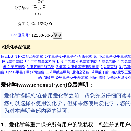
分子结构:
Cs.1/2O
Zr
分子式:
3
12158-58-6
CAS登录号
:
相关化学品信息
固蓝BB
N,N-二羟乙基苯胺
1-苄氧基-2-甲氧基-4-丙烯基苯
蒽
4-乙氧基-3-甲氧基
环戊基甲基酯
3,4-二甲氧基苯乙胺
N,N-二乙基-4-氨基苯甲醛
2-萘氧乙酸
4-乙氧
氯-2-苄基苯酚
3-甲基苯甲酸乙酯
3-氨基-4-甲氧基苯甲酰苯胺
2,4-滴丙酸
3-(乙基
酯
alpha-甲基苯甲醇丙酸酯
二苯甲酰基甲烷
尼泊金乙酯
苯甲酸苄酯
四硫化双五
酯
胡椒醛
2-甲氧基-5-甲基苯胺
吲哚
嘌呤
5-降冰片烯-2-
爱化学(www.ichemistry.cn)免责声明：
爱化学提醒您:在使用爱化学之前，请您务必仔细阅读
您可以选择不使用爱化学，但如果您使用爱化学，您的
为对本声明全部内容的认可。
1、爱化学尊重并保护所有用户的隐私权，您注册的用户