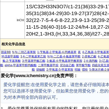
1S/C32H33N3O7/c1-21(36)33-29-1
35(31(38)34-29)30-19-27(37)28(42-
32(22-7-5-4-6-8-22,23-9-13-25(39-
InChI:
11-15-26(40-3)16-12-24/h4-18,27-2
20H2,1-3H3,(H,33,34,36,38)/t27-,2
相关化学品信息
固蓝BB
N,N-二羟乙基苯胺
1-苄氧基-2-甲氧基-4-丙烯基苯
蒽
4-乙氧基-3-甲氧基
环戊基甲基酯
3,4-二甲氧基苯乙胺
N,N-二乙基-4-氨基苯甲醛
2-萘氧乙酸
4-乙氧
氯-2-苄基苯酚
3-甲基苯甲酸乙酯
3-氨基-4-甲氧基苯甲酰苯胺
2,4-滴丙酸
3-(乙基
酯
alpha-甲基苯甲醇丙酸酯
二苯甲酰基甲烷
尼泊金乙酯
苯甲酸苄酯
四硫化双五
酯
胡椒醛
2-甲氧基-5-甲基苯胺
吲哚
嘌呤
5-降冰片烯-2-
爱化学(www.ichemistry.cn)免责声明：
爱化学提醒您:在使用爱化学之前，请您务必仔细阅读
您可以选择不使用爱化学，但如果您使用爱化学，您的
为对本声明全部内容的认可。
1、爱化学尊重并保护所有用户的隐私权，您注册的用户