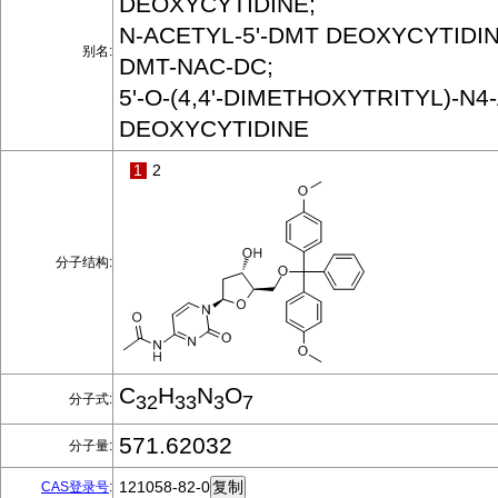
DEOXYCYTIDINE;
N-ACETYL-5'-DMT DEOXYCYTIDIN
别名:
DMT-NAC-DC;
5'-O-(4,4'-DIMETHOXYTRITYL)-N4
DEOXYCYTIDINE
1
2
分子结构:
C
H
N
O
分子式:
32
33
3
7
571.62032
分子量:
121058-82-0
CAS登录号
: