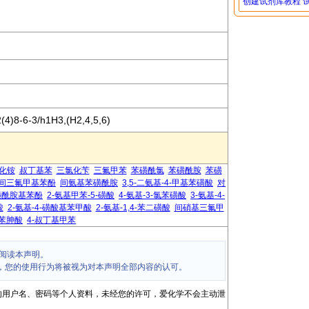
创建试剂库教程
4)8-6-3/h1H3,(H2,4,5,6)
化铵
叔丁基苯
三氯化苄
三氟甲苯
苯磺酰氯
苯磺酰胺
苯磺
间三氟甲基苯酚
间氨基苯磺酰胺
3,5-二氨基-4-甲基苯磺酸
对
-磺酰胺基苯酚
2-氨基甲苯-5-磺酸
4-氨基-3-氯苯磺酸
3-氨基-4-
酸
2-氨基-4-磺酸基苯甲酸
2-氨基-1,4-苯二磺酸
间硝基三氟甲
基苯胂酸
4-叔丁基甲苯
阅读本声明。
，您的使用行为将被视为对本声明全部内容的认可。
的用户名、密码等个人资料，未经您的许可，爱化学不会主动泄