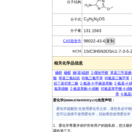
分子结构:
C
H
N
OS
分子式:
3
5
3
131.1563
分子量:
98022-43-6
CAS登录号
:
1S/C3H5N3OS/c1-7-3-5-2(
InChI:
相关化学品信息
糠醇
糠醛
糠(基)硫醇
2-噻吩甲醛
苯基三甲基碘
酸
苯基三氯硅烷
间氯三氟甲苯
间氨基三氟甲苯
叔丁基邻苯二酚
2-氨基-4-甲砜基苯酚
2-氨基-4
氯苯磺酸
2-氨基苯酚-4-磺酸
邻氨基苯甲醚-4-磺
苯
4-氨
爱化学(www.ichemistry.cn)免责声明：
爱化学提醒您:在使用爱化学之前，请您务必仔细
您可以选择不使用爱化学，但如果您使用爱化学
1、爱化学尊重并保护所有用户的隐私权，您注册
露给第三方。