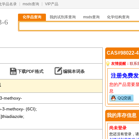
化学品名录
msds查询
VIP产品
化学品查询
我的试剂库查询
msds查询
化学结构查询
3-6
CAS#98022-
友情提醒：
联系
下载PDF格式
编辑本词条
注册免费发
您的产品需要
息
息
,3-methoxy-
o-3-methoxy- (6CI);
我的库存信息
thiadiazole;
尚未登录
您还没有登录，