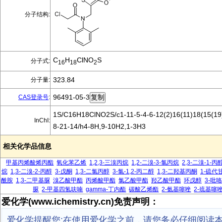
分子结构:
C
H
ClNO
S
分子式:
16
18
2
323.84
分子量:
96491-05-3
CAS登录号
:
1S/C16H18ClNO2S/c1-11-5-4-6-12(2)16(11)18(15(19)
InChI:
8-21-14/h4-8H,9-10H2,1-3H3
相关化学品信息
甲基丙烯酸烯丙酯
氧化苯乙烯
1,2,3-三溴丙烷
1,2-二溴-3-氯丙烷
2,3-二溴-1-丙
烷
1,3-二溴-2-丙醇
3-戊酮
1,3-二氯丙醇
3-氯-1,2-丙二醇
1,3-二羟基丙酮
1-硫代
酰胺
1,3-二甲基脲
溴乙酸甲酯
丙烯酸甲酯
氯乙酸甲酯
羟乙酸甲酯
环戊醇
3-吡
脲
2-甲基四氢呋喃
gamma-丁内酯
碳酸乙烯酯
2-氨基噻唑
2-巯基噻
爱化学(www.ichemistry.cn)免责声明：
爱化学提醒您:在使用爱化学之前，请您务必仔细阅读