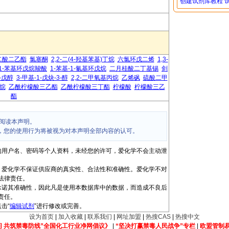
创建试剂库教程
二酸二乙酯
氯塞酮
2,2-二(4-羟基苯基)丁烷
六氯环戊二烯
1,3-
1-苯基环戊烷羧酸
1-苯基-1-氰基环戊烷
二月桂酸二丁基锡
剑
3-戊醇
3-甲基-1-戊炔-3-醇
2,2-二甲氧基丙烷
乙烯砜
硫酸二甲
烷
乙酰柠檬酸三乙酯
乙酰柠檬酸三丁酯
柠檬酸
柠檬酸三乙
酯
阅读本声明。
，您的使用行为将被视为对本声明全部内容的认可。
的用户名、密码等个人资料，未经您的许可，爱化学不会主动泄
，爱化学不保证供应商的真实性、合法性和准确性。爱化学不对
法律责任。
承诺其准确性，因此凡是使用本数据库中的数据，而造成不良后
责任。
击“
编辑试剂
”进行修改或完善。
设为首页
|
加入收藏
|
联系我们
|
网址加盟
|
热搜CAS
|
热搜中文
间 共筑禁毒防线”全国化工行业净网倡议》
|
“坚决打赢禁毒人民战争”专栏
|
欧盟管制