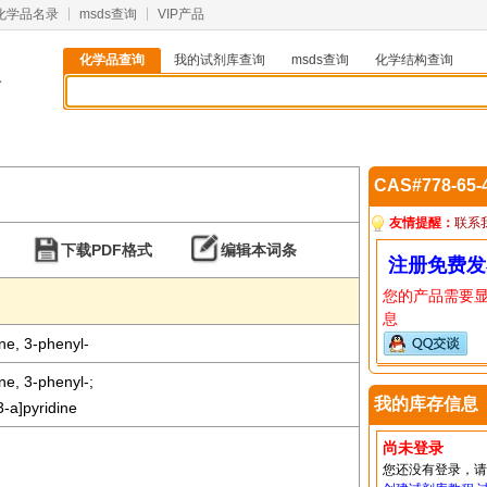
化学品名录
msds查询
VIP产品
化学品查询
我的试剂库查询
msds查询
化学结构查询
4
CAS#778-65
友情提醒：
联系
下载PDF格式
编辑本词条
注册免费发
您的产品需要
息
ine, 3-phenyl-
ine, 3-phenyl-;
我的库存信息
3-a]pyridine
尚未登录
您还没有登录，