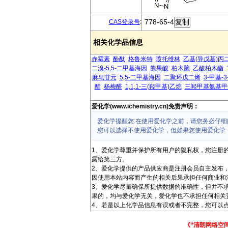
778-65-4
CAS登录号
:
相关化学品信息
赤霉素
酚酞
格鲁米特
喷托维林
乙基(异戊基)丙
二溴-5,5-二甲基海因
熊果酸
柏木脑
乙酸柏木酯
麻皂苷元
5,5-二甲基海因
二聚环戊二烯
3-甲基-
酯
杨梅醛
1,1,1-三(羟甲基)乙烷
三羟甲基氨基甲
爱化学(www.ichemistry.cn)免责声明：
爱化学提醒您:在使用爱化学之前，请您务必仔细
您可以选择不使用爱化学，但如果您使用爱化学
1、爱化学尊重并保护所有用户的隐私权，您注册
露给第三方。
2、爱化学提供的产品供应商是注册会员自主发布
因使用本站内容而产生的相关后果承担任何商业和
3、爱化学尽量确保所提供数据的准确性，但并不
果的，均与爱化学无关，爱化学也不承担任何相关
4、若是以上化学品信息有误或者不完整，您可以点
《“清朗网络空