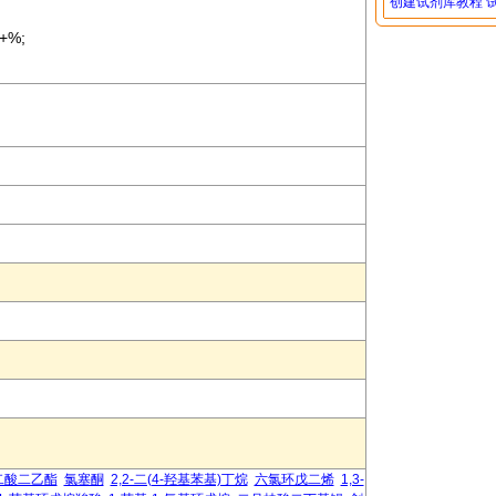
创建试剂库教程
+%;
二酸二乙酯
氯塞酮
2,2-二(4-羟基苯基)丁烷
六氯环戊二烯
1,3-