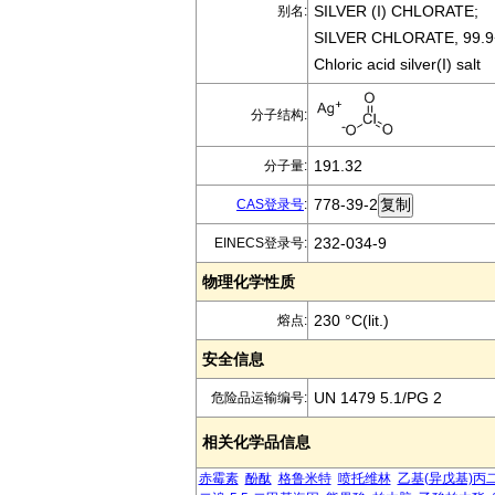
SILVER (I) CHLORATE;
别名:
SILVER CHLORATE, 99.9
Chloric acid silver(I) salt
分子结构:
191.32
分子量:
778-39-2
CAS登录号
:
232-034-9
EINECS登录号:
物理化学性质
230 °C(lit.)
熔点:
安全信息
UN 1479 5.1/PG 2
危险品运输编号:
相关化学品信息
赤霉素
酚酞
格鲁米特
喷托维林
乙基(异戊基)丙