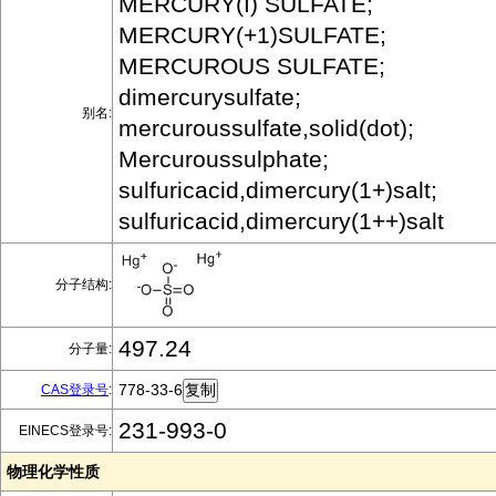
MERCURY(I) SULFATE;
MERCURY(+1)SULFATE;
MERCUROUS SULFATE;
dimercurysulfate;
别名:
mercuroussulfate,solid(dot);
Mercuroussulphate;
sulfuricacid,dimercury(1+)salt;
sulfuricacid,dimercury(1++)salt
分子结构:
497.24
分子量:
778-33-6
CAS登录号
:
231-993-0
EINECS登录号:
物理化学性质