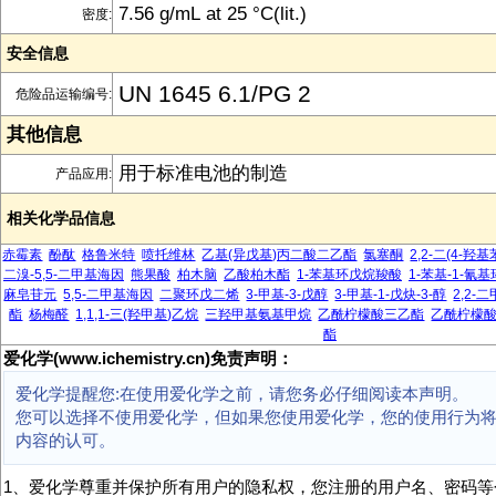
7.56 g/mL at 25 °C(lit.)
密度:
安全信息
UN 1645 6.1/PG 2
危险品运输编号:
其他信息
用于标准电池的制造
产品应用:
相关化学品信息
赤霉素
酚酞
格鲁米特
喷托维林
乙基(异戊基)丙二酸二乙酯
氯塞酮
2,2-二(4-羟
二溴-5,5-二甲基海因
熊果酸
柏木脑
乙酸柏木酯
1-苯基环戊烷羧酸
1-苯基-1-氰
麻皂苷元
5,5-二甲基海因
二聚环戊二烯
3-甲基-3-戊醇
3-甲基-1-戊炔-3-醇
2,2-
酯
杨梅醛
1,1,1-三(羟甲基)乙烷
三羟甲基氨基甲烷
乙酰柠檬酸三乙酯
乙酰柠檬
酯
爱化学(www.ichemistry.cn)免责声明：
爱化学提醒您:在使用爱化学之前，请您务必仔细阅读本声明。
您可以选择不使用爱化学，但如果您使用爱化学，您的使用行为
内容的认可。
1、爱化学尊重并保护所有用户的隐私权，您注册的用户名、密码等