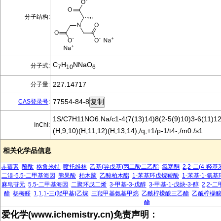
分子结构:
C
H
NNaO
分子式:
7
10
6
227.14717
分子量:
77554-84-8
CAS登录号
:
1S/C7H11NO6.Na/c1-4(7(13)14)8(2-5(9)10)3-6(11)12
InChI:
(H,9,10)(H,11,12)(H,13,14);/q;+1/p-1/t4-;/m0./s1
相关化学品信息
赤霉素
酚酞
格鲁米特
喷托维林
乙基(异戊基)丙二酸二乙酯
氯塞酮
2,2-二(4-羟
二溴-5,5-二甲基海因
熊果酸
柏木脑
乙酸柏木酯
1-苯基环戊烷羧酸
1-苯基-1-氰
麻皂苷元
5,5-二甲基海因
二聚环戊二烯
3-甲基-3-戊醇
3-甲基-1-戊炔-3-醇
2,2-
酯
杨梅醛
1,1,1-三(羟甲基)乙烷
三羟甲基氨基甲烷
乙酰柠檬酸三乙酯
乙酰柠檬
酯
爱化学(www.ichemistry.cn)免责声明：