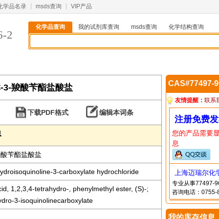
化学品名录
msds查询
VIP产品
化学品查询
我的试剂库查询
msds查询
化学结构查询
6-2
CAS#77497-
异喹啉-3-羧酸苄酯盐酸盐
友情提醒：
联系
下载PDF格式
编辑本词条
注册免费发
您的产品需要
息
息
3-羧酸苄酯盐酸盐
hydroisoquinoline-3-carboxylate hydrochloride
上海迈瑞尔化
专业从事77497
id, 1,2,3,4-tetrahydro-, phenylmethyl ester, (S)-;
咨询电话：0755-8
ydro-3-isoquinolinecarboxylate
我的库存信息