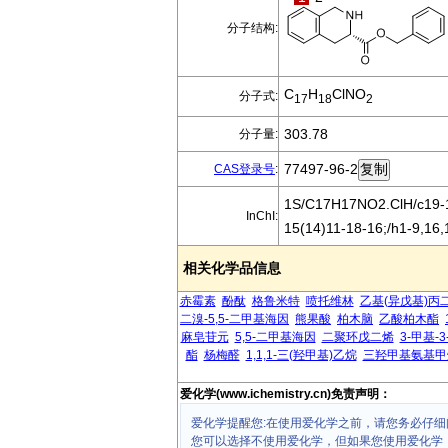
分子结构:
C
H
ClNO
分子式:
17
18
2
303.78
分子量:
77497-96-2
CAS登录号
:
1S/C17H17NO2.ClH/c19-17
InChI:
15(14)11-18-16;/h1-9,16,
相关化学品信息
赤霉素
酚酞
格鲁米特
喷托维林
乙基(异戊基)丙
二溴-5,5-二甲基海因
熊果酸
柏木脑
乙酸柏木酯
麻皂苷元
5,5-二甲基海因
二聚环戊二烯
3-甲基-
酯
杨梅醛
1,1,1-三(羟甲基)乙烷
三羟甲基氨基甲
爱化学(www.ichemistry.cn)免责声明：
爱化学提醒您:在使用爱化学之前，请您务必仔细
您可以选择不使用爱化学，但如果您使用爱化学