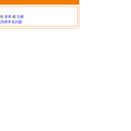
请先
登录
或
注册
试剂库常见问题