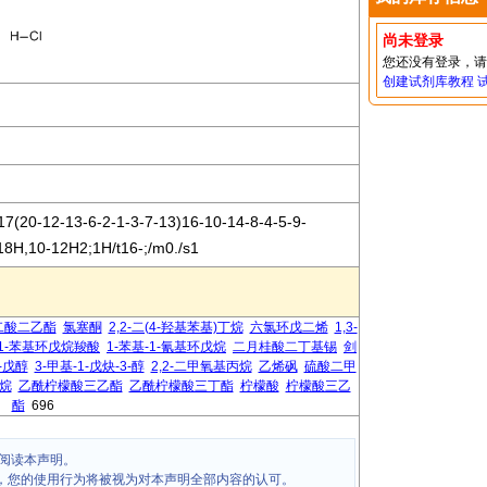
尚未登录
您还没有登录，
创建试剂库教程
(20-12-13-6-2-1-3-7-13)16-10-14-8-4-5-9-
18H,10-12H2;1H/t16-;/m0./s1
二酸二乙酯
氯塞酮
2,2-二(4-羟基苯基)丁烷
六氯环戊二烯
1,3-
1-苯基环戊烷羧酸
1-苯基-1-氰基环戊烷
二月桂酸二丁基锡
剑
3-戊醇
3-甲基-1-戊炔-3-醇
2,2-二甲氧基丙烷
乙烯砜
硫酸二甲
烷
乙酰柠檬酸三乙酯
乙酰柠檬酸三丁酯
柠檬酸
柠檬酸三乙
酯
696
阅读本声明。
，您的使用行为将被视为对本声明全部内容的认可。