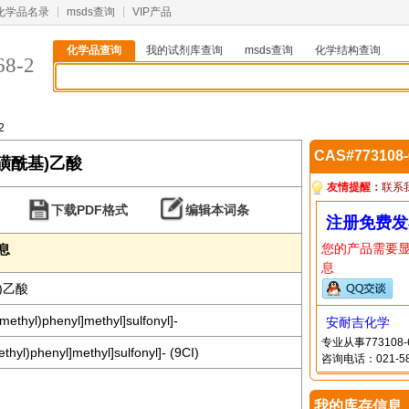
化学品名录
msds查询
VIP产品
化学品查询
我的试剂库查询
msds查询
化学结构查询
68-2
2
CAS#773108
甲苯磺酰基)乙酸
友情提醒：
联系
下载PDF格式
编辑本词条
注册免费发
您的产品需要
信息
息
)乙酸
romethyl)phenyl]methyl]sulfonyl]-
安耐吉化学
专业从事77310
methyl)phenyl]methyl]sulfonyl]- (9CI)
咨询电话：021-58
我的库存信息