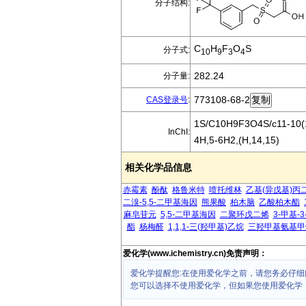
分子结构:
C
H
F
O
S
分子式:
10
9
3
4
282.24
分子量:
773108-68-2
CAS登录号
:
1S/C10H9F3O4S/c11-10(12
InChI:
4H,5-6H2,(H,14,15)
相关化学品信息
赤霉素
酚酞
格鲁米特
喷托维林
乙基(异戊基)丙
二溴-5,5-二甲基海因
熊果酸
柏木脑
乙酸柏木酯
麻皂苷元
5,5-二甲基海因
二聚环戊二烯
3-甲基-
酯
杨梅醛
1,1,1-三(羟甲基)乙烷
三羟甲基氨基甲
爱化学(www.ichemistry.cn)免责声明：
爱化学提醒您:在使用爱化学之前，请您务必仔细
您可以选择不使用爱化学，但如果您使用爱化学