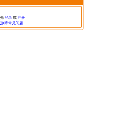
请先
登录
或
注册
试剂库常见问题