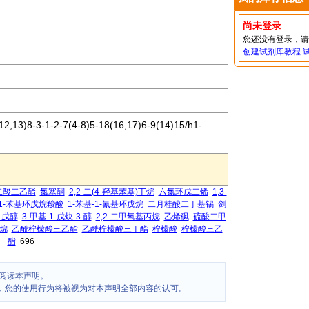
尚未登录
您还没有登录，
创建试剂库教程
,13)8-3-1-2-7(4-8)5-18(16,17)6-9(14)15/h1-
二酸二乙酯
氯塞酮
2,2-二(4-羟基苯基)丁烷
六氯环戊二烯
1,3-
1-苯基环戊烷羧酸
1-苯基-1-氰基环戊烷
二月桂酸二丁基锡
剑
3-戊醇
3-甲基-1-戊炔-3-醇
2,2-二甲氧基丙烷
乙烯砜
硫酸二甲
烷
乙酰柠檬酸三乙酯
乙酰柠檬酸三丁酯
柠檬酸
柠檬酸三乙
酯
696
阅读本声明。
，您的使用行为将被视为对本声明全部内容的认可。