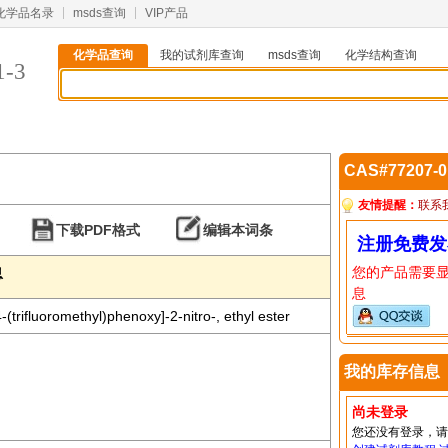
化学品名录
msds查询
VIP产品
化学品查询
我的试剂库查询
msds查询
化学结构查询
1-3
CAS#77207-
友情提醒：
联系
下载PDF格式
编辑本词条
注册免费发
您的产品需要
息
息
-(trifluoromethyl)phenoxy]-2-nitro-, ethyl ester
我的库存信息
尚未登录
您还没有登录，