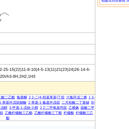
创建试剂库教程
-25-15(22)11-8-10(4-5-13(11)21(23)24)26-14-6-
)20\/h3-8H,2H2,1H3
二酸二乙酯
氯塞酮
2,2-二(4-羟基苯基)丁烷
六氯环戊二烯
1,3-
1-苯基环戊烷羧酸
1-苯基-1-氰基环戊烷
二月桂酸二丁基锡
剑
3-戊醇
3-甲基-1-戊炔-3-醇
2,2-二甲氧基丙烷
乙烯砜
硫酸二甲
烷
乙酰柠檬酸三乙酯
乙酰柠檬酸三丁酯
柠檬酸
柠檬酸三乙
酯