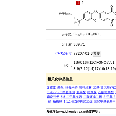
1
2
分子结构:
C
H
ClF
NO
分子式:
16
11
3
5
389.71
分子量:
77207-01-3
CAS登录号
:
1S\/C16H11ClF3NO5\/c1-2
InChI:
3-9(7-12(14)17)16(18,19
相关化学品信息
赤霉素
酚酞
格鲁米特
喷托维林
乙基(异戊基)丙
二溴-5,5-二甲基海因
熊果酸
柏木脑
乙酸柏木酯
麻皂苷元
5,5-二甲基海因
二聚环戊二烯
3-甲基-
酯
杨梅醛
1,1,1-三(羟甲基)乙烷
三羟甲基氨基甲
爱化学(www.ichemistry.cn)免责声明：