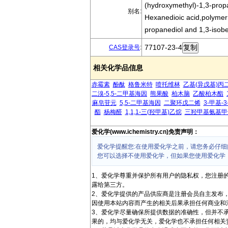
(hydroxymethyl)-1,3-prop
别名:
Hexanedioic acid,polymer 
propanediol and 1,3-isob
77107-23-4
CAS登录号
:
相关化学品信息
赤霉素
酚酞
格鲁米特
喷托维林
乙基(异戊基)丙
二溴-5,5-二甲基海因
熊果酸
柏木脑
乙酸柏木酯
麻皂苷元
5,5-二甲基海因
二聚环戊二烯
3-甲基-
酯
杨梅醛
1,1,1-三(羟甲基)乙烷
三羟甲基氨基甲
爱化学(www.ichemistry.cn)免责声明：
爱化学提醒您:在使用爱化学之前，请您务必仔细
您可以选择不使用爱化学，但如果您使用爱化学
1、爱化学尊重并保护所有用户的隐私权，您注册
露给第三方。
2、爱化学提供的产品供应商是注册会员自主发布
因使用本站内容而产生的相关后果承担任何商业和
3、爱化学尽量确保所提供数据的准确性，但并不
果的，均与爱化学无关，爱化学也不承担任何相关