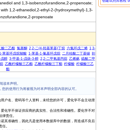
创建试剂库教程
anediol and 1,3-isobenzofurandione,2-propenoate;
with 1,2-ethanediol,2-ethyl-2-(hydroxymethyl)-1,3-
enzofurandione,2-propenoate
二酸二乙酯
氯塞酮
2,2-二(4-羟基苯基)丁烷
六氯环戊二烯
1,3-
1-苯基环戊烷羧酸
1-苯基-1-氰基环戊烷
二月桂酸二丁基锡
剑
3-戊醇
3-甲基-1-戊炔-3-醇
2,2-二甲氧基丙烷
乙烯砜
硫酸二甲
烷
乙酰柠檬酸三乙酯
乙酰柠檬酸三丁酯
柠檬酸
柠檬酸三乙
酯
阅读本声明。
，您的使用行为将被视为对本声明全部内容的认可。
的用户名、密码等个人资料，未经您的许可，爱化学不会主动泄
，爱化学不保证供应商的真实性、合法性和准确性。爱化学不对
法律责任。
承诺其准确性，因此凡是使用本数据库中的数据，而造成不良后
责任。