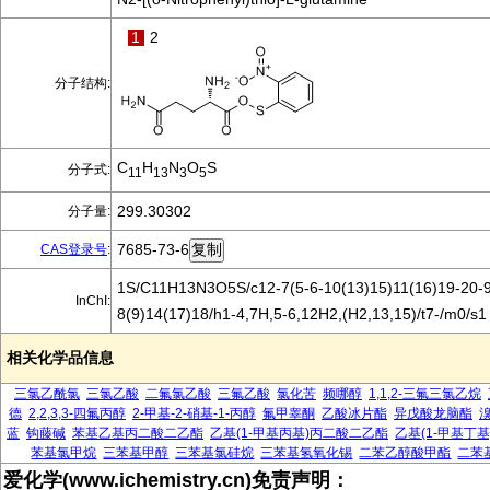
1
2
分子结构:
C
H
N
O
S
分子式:
11
13
3
5
299.30302
分子量:
7685-73-6
CAS登录号
:
1S/C11H13N3O5S/c12-7(5-6-10(13)15)11(16)19-20-9
InChI:
8(9)14(17)18/h1-4,7H,5-6,12H2,(H2,13,15)/t7-/m0/s1
相关化学品信息
三氯乙酰氯
三氯乙酸
二氟氯乙酸
三氟乙酸
氯化苦
频哪醇
1,1,2-三氟三氯乙烷
德
2,2,3,3-四氟丙醇
2-甲基-2-硝基-1-丙醇
氟甲睾酮
乙酸冰片酯
异戊酸龙脑酯
蓝
钩藤碱
苯基乙基丙二酸二乙酯
乙基(1-甲基丙基)丙二酸二乙酯
乙基(1-甲基丁
苯基氯甲烷
三苯基甲醇
三苯基氯硅烷
三苯基氢氧化锡
二苯乙醇酸甲酯
二苯
爱化学(www.ichemistry.cn)免责声明：