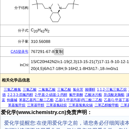
分子结构:
C
H
N
分子式:
20
42
2
310.56088
分子量:
767291-67-8
CAS登录号
:
1S/C20H42N2/c1-19(2,3)13-15-21(7)17-11-9-10-12-1
InChI:
20(4,5)6/h17-18H,9-16H2,1-8H3/t17-,18-/m0/s1
相关化学品信息
三氯乙酰氯
三氯乙酸
二氟氯乙酸
三氟乙酸
氯化苦
频哪醇
1,1,2-三氟三氯乙烷
德
2,2,3,3-四氟丙醇
2-甲基-2-硝基-1-丙醇
氟甲睾酮
乙酸冰片酯
异戊酸龙脑酯
蓝
钩藤碱
苯基乙基丙二酸二乙酯
乙基(1-甲基丙基)丙二酸二乙酯
乙基(1-甲基丁
苯基氯甲烷
三苯基甲醇
三苯基氯硅烷
三苯基氢氧化锡
二苯乙醇酸甲酯
二苯
爱化学(www.ichemistry.cn)免责声明：
爱化学提醒您:在使用爱化学之前，请您务必仔细阅读