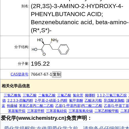
(2R,3S)-3-AMINO-2-HYDROXY-4-
别名:
PHENYLBUTANOIC ACID;
Benzenebutanoic acid, beta-amino-
(R*,S*)-
分子结构:
195.22
分子量:
76647-67-1
CAS登录号
:
相关化学品信息
三氯乙酰氯
三氯乙酸
二氟氯乙酸
三氟乙酸
氯化苦
频哪醇
1,1,2-三氟三氯乙烷
德
2,2,3,3-四氟丙醇
2-甲基-2-硝基-1-丙醇
氟甲睾酮
乙酸冰片酯
异戊酸龙脑酯
蓝
钩藤碱
苯基乙基丙二酸二乙酯
乙基(1-甲基丙基)丙二酸二乙酯
乙基(1-甲基丁
苯基氯甲烷
三苯基甲醇
三苯基氯硅烷
三苯基氢氧化锡
二苯乙醇酸甲酯
二苯
爱化学(www.ichemistry.cn)免责声明：
爱化学提醒您:在使用爱化学之前，请您务必仔细阅读