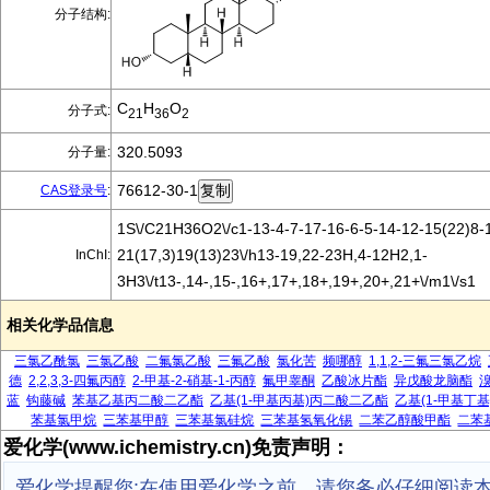
分子结构:
C
H
O
分子式:
21
36
2
320.5093
分子量:
76612-30-1
CAS登录号
:
1S\/C21H36O2\/c1-13-4-7-17-16-6-5-14-12-15(22)8-1
21(17,3)19(13)23\/h13-19,22-23H,4-12H2,1-
InChI:
3H3\/t13-,14-,15-,16+,17+,18+,19+,20+,21+\/m1\/s1
相关化学品信息
三氯乙酰氯
三氯乙酸
二氟氯乙酸
三氟乙酸
氯化苦
频哪醇
1,1,2-三氟三氯乙烷
德
2,2,3,3-四氟丙醇
2-甲基-2-硝基-1-丙醇
氟甲睾酮
乙酸冰片酯
异戊酸龙脑酯
蓝
钩藤碱
苯基乙基丙二酸二乙酯
乙基(1-甲基丙基)丙二酸二乙酯
乙基(1-甲基丁
苯基氯甲烷
三苯基甲醇
三苯基氯硅烷
三苯基氢氧化锡
二苯乙醇酸甲酯
二苯
爱化学(www.ichemistry.cn)免责声明：
爱化学提醒您:在使用爱化学之前，请您务必仔细阅读