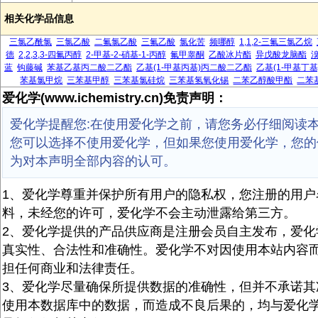
相关化学品信息
三氯乙酰氯
三氯乙酸
二氟氯乙酸
三氟乙酸
氯化苦
频哪醇
1,1,2-三氟三氯乙烷
德
2,2,3,3-四氟丙醇
2-甲基-2-硝基-1-丙醇
氟甲睾酮
乙酸冰片酯
异戊酸龙脑酯
蓝
钩藤碱
苯基乙基丙二酸二乙酯
乙基(1-甲基丙基)丙二酸二乙酯
乙基(1-甲基丁
苯基氯甲烷
三苯基甲醇
三苯基氯硅烷
三苯基氢氧化锡
二苯乙醇酸甲酯
二苯
爱化学(www.ichemistry.cn)免责声明：
爱化学提醒您:在使用爱化学之前，请您务必仔细阅读
您可以选择不使用爱化学，但如果您使用爱化学，您的
为对本声明全部内容的认可。
1、爱化学尊重并保护所有用户的隐私权，您注册的用户
料，未经您的许可，爱化学不会主动泄露给第三方。
2、爱化学提供的产品供应商是注册会员自主发布，爱化
真实性、合法性和准确性。爱化学不对因使用本站内容
担任何商业和法律责任。
3、爱化学尽量确保所提供数据的准确性，但并不承诺其
使用本数据库中的数据，而造成不良后果的，均与爱化