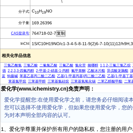
C
H
NO
分子式:
10
19
169.26396
分子量:
764718-02-7
CAS登录号
:
1S/C10H19NO/c1-3-4-5-8-11-9(2)6-7-10(11)12/h9H,
InChI:
相关化学品信息
三氯乙酰氯
三氯乙酸
二氟氯乙酸
三氟乙酸
氯化苦
频哪醇
1,1,2-三氟三氯乙烷
德
2,2,3,3-四氟丙醇
2-甲基-2-硝基-1-丙醇
氟甲睾酮
乙酸冰片酯
异戊酸龙脑酯
蓝
钩藤碱
苯基乙基丙二酸二乙酯
乙基(1-甲基丙基)丙二酸二乙酯
乙基(1-甲基丁
苯基氯甲烷
三苯基甲醇
三苯基氯硅烷
三苯基氢氧化锡
二苯乙醇酸甲酯
二苯
爱化学(www.ichemistry.cn)免责声明：
爱化学提醒您:在使用爱化学之前，请您务必仔细阅读
您可以选择不使用爱化学，但如果您使用爱化学，您的
为对本声明全部内容的认可。
1、爱化学尊重并保护所有用户的隐私权，您注册的用户