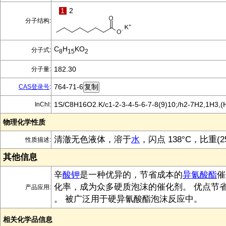
1
2
分子结构:
C
H
KO
分子式:
8
15
2
182.30
分子量:
764-71-6
CAS登录号
:
1S/C8H16O2.K/c1-2-3-4-5-6-7-8(9)10;/h2-7H2,1H3,(H,
InChI:
物理化学性质
清澈无色液体，溶于
水
，闪点 138°C，比重(25°
性质描述:
其他信息
辛
酸
钾
是一种优异的，节省成本的
异氰酸酯
催
化率，成为众多硬质泡沫的催化剂。 优点节省
产品应用:
。 被广泛用于硬异氰酸酯泡沫反应中。
相关化学品信息