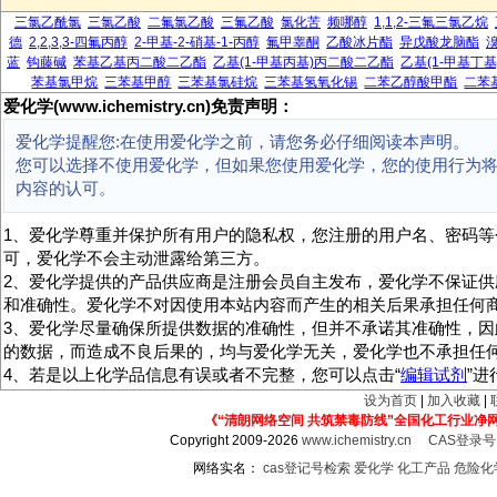
三氯乙酰氯
三氯乙酸
二氟氯乙酸
三氟乙酸
氯化苦
频哪醇
1,1,2-三氟三氯乙烷
德
2,2,3,3-四氟丙醇
2-甲基-2-硝基-1-丙醇
氟甲睾酮
乙酸冰片酯
异戊酸龙脑酯
蓝
钩藤碱
苯基乙基丙二酸二乙酯
乙基(1-甲基丙基)丙二酸二乙酯
乙基(1-甲基丁
苯基氯甲烷
三苯基甲醇
三苯基氯硅烷
三苯基氢氧化锡
二苯乙醇酸甲酯
二苯
爱化学(www.ichemistry.cn)免责声明：
爱化学提醒您:在使用爱化学之前，请您务必仔细阅读本声明。
您可以选择不使用爱化学，但如果您使用爱化学，您的使用行为
内容的认可。
1、爱化学尊重并保护所有用户的隐私权，您注册的用户名、密码等
可，爱化学不会主动泄露给第三方。
2、爱化学提供的产品供应商是注册会员自主发布，爱化学不保证供
和准确性。爱化学不对因使用本站内容而产生的相关后果承担任何
3、爱化学尽量确保所提供数据的准确性，但并不承诺其准确性，因
的数据，而造成不良后果的，均与爱化学无关，爱化学也不承担任
4、若是以上化学品信息有误或者不完整，您可以点击“
编辑试剂
”
设为首页
|
加入收藏
|
《“清朗网络空间 共筑禁毒防线”全国化工行业净
Copyright 2009-2026
www.ichemistry.cn
CAS登录
网络实名：
cas登记号检索
爱化学
化工产品
危险化