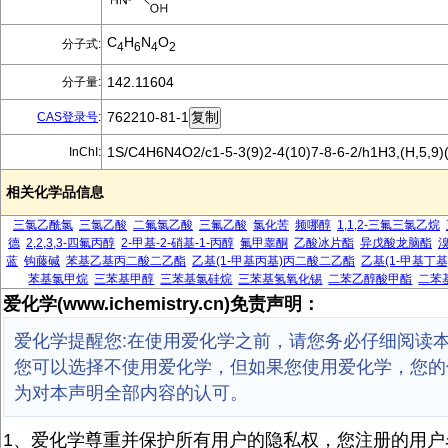
C
H
N
O
分子式:
4
6
4
2
142.11604
分子量:
762210-81-1
CAS登录号
:
1S/C4H6N4O2/c1-5-3(9)2-4(10)7-8-6-2/h1H3,(H,5,9)(
InChI:
相关化学品信息
三氯乙酰氯
三氯乙酸
二氟氯乙酸
三氟乙酸
氯化苦
频哪醇
1,1,2-三氟三氯乙烷
德
2,2,3,3-四氟丙醇
2-甲基-2-硝基-1-丙醇
氟甲睾酮
乙酸冰片酯
异戊酸龙脑酯
蓝
钩藤碱
苯基乙基丙二酸二乙酯
乙基(1-甲基丙基)丙二酸二乙酯
乙基(1-甲基丁
苯基氯甲烷
三苯基甲醇
三苯基氯硅烷
三苯基氢氧化锡
二苯乙醇酸甲酯
二苯
爱化学(www.ichemistry.cn)免责声明：
爱化学提醒您:在使用爱化学之前，请您务必仔细阅读
您可以选择不使用爱化学，但如果您使用爱化学，您的
为对本声明全部内容的认可。
1、爱化学尊重并保护所有用户的隐私权，您注册的用户