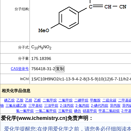
分子结构:
C
H
NO
分子式:
10
9
2
175.18396
分子量:
756418-31-2
CAS登录号
:
1S/C10H9NO2/c1-13-9-4-2-8(3-5-9)10(12)6-7-11/h2
InChI:
相关化学品信息
碘乙烷
乙胺
乙腈
乙醛
二氯甲烷
二氟甲烷
二碘甲烷
甲酰胺
二硫化碳
二甲基
物
三氟化硼乙胺
三甲基铝
三溴甲烷
2-溴丙烷
2-氯丙烷
2-碘代丙烷
异丙胺
异丙
氯一氟甲烷
一氯二氟甲烷
三氟甲烷
碘仿
硝基甲烷
甲基二氯硅烷
2-甲
爱化学(www.ichemistry.cn)免责声明：
爱化学提醒您:在使用爱化学之前，请您务必仔细阅读