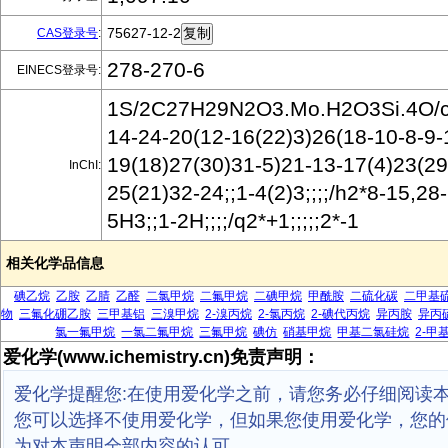
75627-12-2
CAS登录号
:
278-270-6
EINECS登录号:
1S/2C27H29N2O3.Mo.H2O3Si.4O/c2
14-24-20(12-16(22)3)26(18-10-8-9-
19(18)27(30)31-5)21-13-17(4)23(29
InChI:
25(21)32-24;;1-4(2)3;;;;/h2*8-15,2
5H3;;1-2H;;;;/q2*+1;;;;;2*-1
相关化学品信息
碘乙烷
乙胺
乙腈
乙醛
二氯甲烷
二氟甲烷
二碘甲烷
甲酰胺
二硫化碳
二甲基
物
三氟化硼乙胺
三甲基铝
三溴甲烷
2-溴丙烷
2-氯丙烷
2-碘代丙烷
异丙胺
异丙
氯一氟甲烷
一氯二氟甲烷
三氟甲烷
碘仿
硝基甲烷
甲基二氯硅烷
2-甲
爱化学(www.ichemistry.cn)免责声明：
爱化学提醒您:在使用爱化学之前，请您务必仔细阅读
您可以选择不使用爱化学，但如果您使用爱化学，您的
为对本声明全部内容的认可。