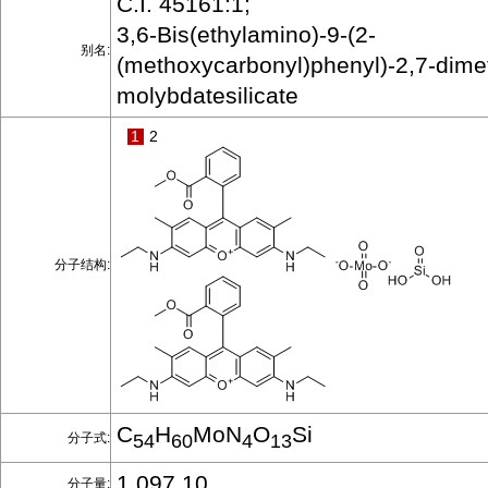
C.I. 45161:1;
3,6-Bis(ethylamino)-9-(2-
别名:
(methoxycarbonyl)phenyl)-2,7-dime
molybdatesilicate
1
2
分子结构:
C
H
MoN
O
Si
分子式:
54
60
4
13
1,097.10
分子量: