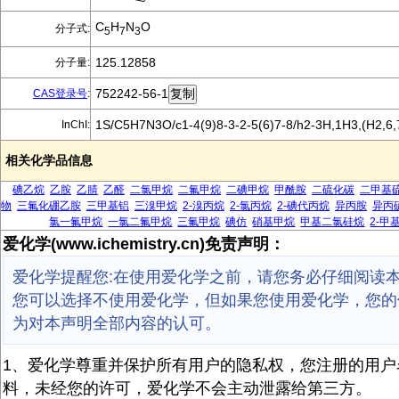
C
H
N
O
分子式:
5
7
3
125.12858
分子量:
752242-56-1
CAS登录号
:
1S/C5H7N3O/c1-4(9)8-3-2-5(6)7-8/h2-3H,1H3,(H2,6,
InChI:
相关化学品信息
碘乙烷
乙胺
乙腈
乙醛
二氯甲烷
二氟甲烷
二碘甲烷
甲酰胺
二硫化碳
二甲基
物
三氟化硼乙胺
三甲基铝
三溴甲烷
2-溴丙烷
2-氯丙烷
2-碘代丙烷
异丙胺
异丙
氯一氟甲烷
一氯二氟甲烷
三氟甲烷
碘仿
硝基甲烷
甲基二氯硅烷
2-甲
爱化学(www.ichemistry.cn)免责声明：
爱化学提醒您:在使用爱化学之前，请您务必仔细阅读
您可以选择不使用爱化学，但如果您使用爱化学，您的
为对本声明全部内容的认可。
1、爱化学尊重并保护所有用户的隐私权，您注册的用户
料，未经您的许可，爱化学不会主动泄露给第三方。